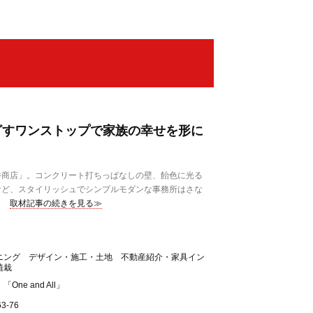
でめざすワンストップで家族の幸せを形に
商店」。コンクリート打ちっぱなしの壁、飴色に光る
など、スタイリッシュでシンプルモダンな事務所はさな
取材記事の続きを見る≫
ニング デザイン・施工・土地 不動産紹介・家具イン
植栽
ne and All」
-76