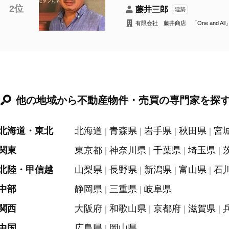
2位
藤井三郎
建築
有限会社 藤井商店 「One and All
他の地域から不動産物件・売買の専門家を探
北海道・東北
北海道
青森県
岩手県
秋田県
宮
関東
東京都
神奈川県
千葉県
埼玉県
北陸・甲信越
山梨県
長野県
新潟県
富山県
石
中部
静岡県
三重県
岐阜県
関西
大阪府
和歌山県
京都府
滋賀県
中国
広島県
岡山県