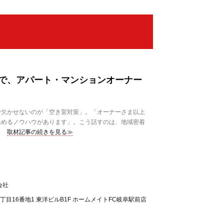
で、アパート・マンションオーナー
欠かせないのが「空き室対策」。「オーナーさま以上
決めるノウハウがあります」。こう話すのは、地域密着
取材記事の続きを見る≫
会社
丁目16番地1 東洋ビルB1F ホームメイトFC岐阜駅前店