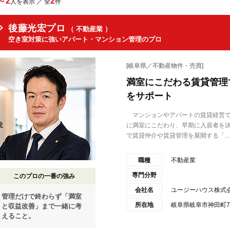
～2
2
人を表示 ／ 全
件
後藤光宏プロ
（ 不動産業 ）
空き室対策に強いアパート・マンション管理のプロ
[岐阜県／不動産物件・売買]
満室にこだわる賃貸管理
をサポート
マンションやアパートの賃貸経営で
に満室にこだわり、早期に入居者を
で賃貸仲介や賃貸管理を展開する「...
職種
不動産業
専門分野
このプロの一番の強み
会社名
ユージーハウス株式
管理だけで終わらず「満室
所在地
岐阜県岐阜市神田町7
と収益改善」まで一緒に考
えること。