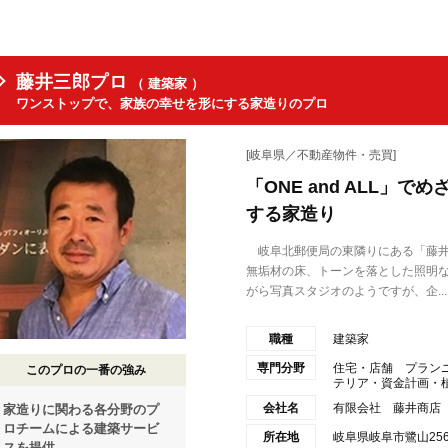
藤井三郎プロ
（ 建築家 ）
ワンストップで、家族の幸せを形にする家造りのプロ
[岐阜県／不動産物件・売買]
「ONE and ALL」
する家造り
岐阜北郵便局の東隣りにある「藤井
無垢材の床、トーンを落とした照明
がら写真スタジオのようですが、企...
職種
建築家
専門分野
住宅・店舗 プラン
このプロの一番の強み
テリア・資金計画・
会社名
有限会社 藤井商店 「O
家造りに関わる各分野のプ
ロチームによる建築サービ
所在地
岐阜県岐阜市鷺山2563
スを提供