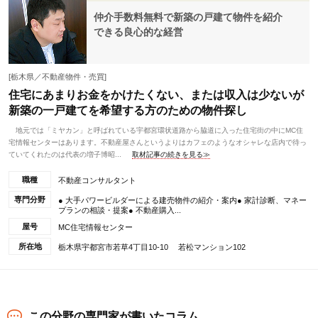
仲介手数料無料で新築の戸建て物件を紹介
できる良心的な経営
[栃木県／不動産物件・売買]
住宅にあまりお金をかけたくない、または収入は少ないが
新築の一戸建てを希望する方のための物件探し
地元では「ミヤカン」と呼ばれている宇都宮環状道路から脇道に入った住宅街の中にMC住
宅情報センターはあります。不動産屋さんというよりはカフェのようなオシャレな店内で待っ
ていてくれたのは代表の増子博昭...
取材記事の続きを見る≫
職種
不動産コンサルタント
専門分野
● 大手パワービルダーによる建売物件の紹介・案内● 家計診断、マネー
プランの相談・提案● 不動産購入...
屋号
MC住宅情報センター
所在地
栃木県宇都宮市若草4丁目10-10 若松マンション102
この分野の専門家が書いたコラム