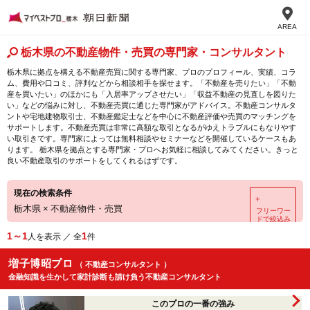
AREA
栃木県の不動産物件・売買の専門家・コンサルタント
栃木県に拠点を構える不動産売買に関する専門家、プロのプロフィール、実績、コラ
ム、費用や口コミ、評判などから相談相手を探せます。「不動産を売りたい」「不動
産を買いたい」のほかにも「入居率アップさせたい」「収益不動産の見直しを図りた
い」などの悩みに対し、不動産売買に通じた専門家がアドバイス。不動産コンサルタ
ントや宅地建物取引士、不動産鑑定士などを中心に不動産評価や売買のマッチングを
サポートします。不動産売買は非常に高額な取引となるがゆえトラブルにもなりやす
い取引きです。専門家によっては無料相談やセミナーなどを開催しているケースもあ
ります。 栃木県を拠点とする専門家・プロへお気軽に相談してみてください。きっと
良い不動産取引のサポートをしてくれるはずです。
現在の検索条件
＋
栃木県
×
不動産物件・売買
フリーワー
ドで絞込み
1～1
1
人を表示 ／ 全
件
増子博昭プロ
（ 不動産コンサルタント ）
金融知識を生かして家計診断も請け負う不動産コンサルタント
このプロの一番の強み