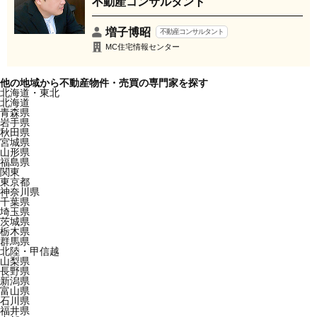
不動産コンサルタント
増子博昭
不動産コンサルタント
MC住宅情報センター
他の地域から不動産物件・売買の専門家を探す
北海道・東北
北海道
青森県
岩手県
秋田県
宮城県
山形県
福島県
関東
東京都
神奈川県
千葉県
埼玉県
茨城県
栃木県
群馬県
北陸・甲信越
山梨県
長野県
新潟県
富山県
石川県
福井県