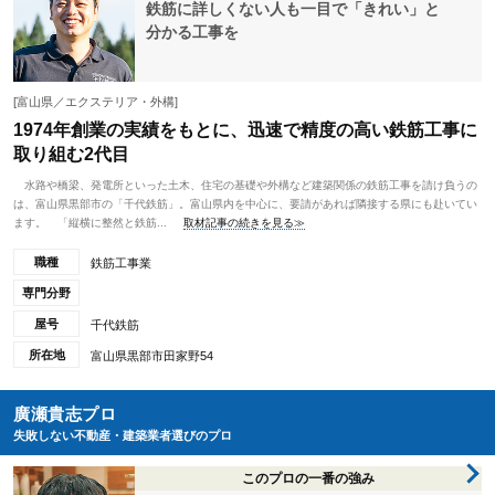
鉄筋に詳しくない人も一目で「きれい」と
分かる工事を
[富山県／エクステリア・外構]
1974年創業の実績をもとに、迅速で精度の高い鉄筋工事に
取り組む2代目
水路や橋梁、発電所といった土木、住宅の基礎や外構など建築関係の鉄筋工事を請け負うの
は、富山県黒部市の「千代鉄筋」。富山県内を中心に、要請があれば隣接する県にも赴いてい
ます。 「縦横に整然と鉄筋...
取材記事の続きを見る≫
職種
鉄筋工事業
専門分野
屋号
千代鉄筋
所在地
富山県黒部市田家野54
廣瀬貴志プロ
失敗しない不動産・建築業者選びのプロ
このプロの一番の強み