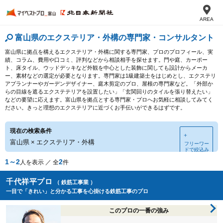
AREA
富山県のエクステリア・外構の専門家・コンサルタント
富山県に拠点を構えるエクステリア・外構に関する専門家、プロのプロフィール、実
績、コラム、費用や口コミ、評判などから相談相手を探せます。門や庭、カーポー
ト、床タイル、ウッドデッキなど外観を中心とした装飾に関しても設計からメーカ
ー、素材などの選定が必要となります。専門家は1級建築士をはじめとし、エクステリ
アプランナーやガーデンデザイナー、庭木剪定のプロ、屋根の専門家など。「外部か
らの目線を遮るエクステテリアを設置したい」「玄関回りのタイルを張り替えたい」
などの要望に応えます。富山県を拠点とする専門家・プロへお気軽に相談してみてく
ださい。きっと理想のエクステリアに近づくお手伝いができるはずです。
現在の検索条件
＋
富山県
×
エクステリア・外構
フリーワー
ドで絞込み
1～2
2
人を表示 ／ 全
件
千代祥平プロ
（ 鉄筋工事業 ）
一目で「きれい」と分かる工事を心掛ける鉄筋工事のプロ
このプロの一番の強み