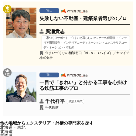
富山
1位
失敗しない不動産・建築業者選びのプロ
廣瀬貴志
・家づくりサポート ・住まいと暮らしのセミナー各種開催 ・インテ
リア用品販売 ・インテリアコーディネーション ・エクステリアコー
ディネーション ・不動産
住まいづくりの相談窓口「hi－s」（ハイズ）／ヤマイチ
株式会社
2位
富山
一目で「きれい」と分かる工事を心掛け
る鉄筋工事のプロ
千代祥平
鉄筋工事業
千代鉄筋
他の地域からエクステリア・外構の専門家を探す
北海道・東北
北海道
青森県