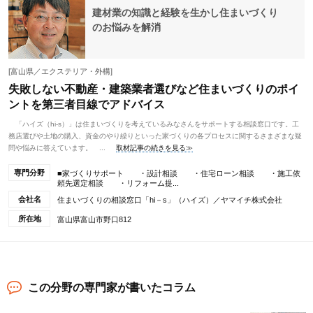
建材業の知識と経験を生かし住まいづくり
のお悩みを解消
[富山県／エクステリア・外構]
失敗しない不動産・建築業者選びなど住まいづくりのポイ
ントを第三者目線でアドバイス
「ハイズ（hi-s）」は住まいづくりを考えているみなさんをサポートする相談窓口です。工
務店選びや土地の購入、資金のやり繰りといった家づくりの各プロセスに関するさまざまな疑
問や悩みに答えています。 ...
取材記事の続きを見る≫
専門分野
■家づくりサポート ・設計相談 ・住宅ローン相談 ・施工依
頼先選定相談 ・リフォーム提...
会社名
住まいづくりの相談窓口「hi－s」（ハイズ）／ヤマイチ株式会社
所在地
富山県富山市野口812
この分野の専門家が書いたコラム