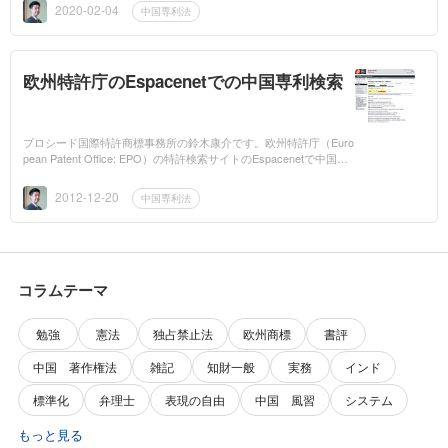
る規定が入るため...
2020-02-04
中国専利法
欧州特許庁のEspacenetでの中国専利検索
プロシード国際特許商標事務所の鈴木康介です。欧州特許庁（Euro
pean Patent Office: EPO）の特許検索サイトのEspacenetで中国の
知識産権局の専利文献が機械翻訳されて提供されるようになりまし
た。まずは、4...
2012-12-20
中国専利法
コラムテーマ
勉強
憲法
独占禁止法
欧州商標
書評
中国 著作権法
雑記
知財一般
実務
インド
標準化
弁理士
表現の自由
中国 風習
システム
もっと見る