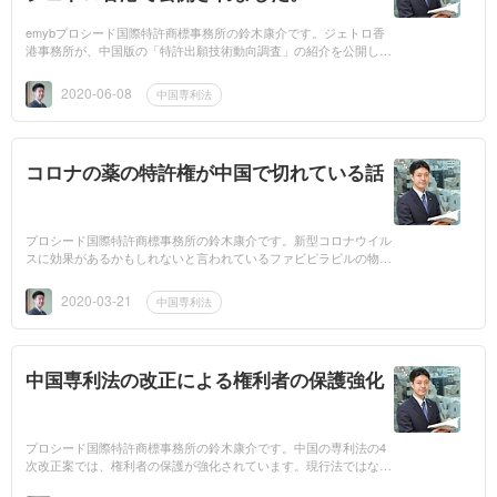
emybプロシード国際特許商標事務所の鈴木康介です。ジェトロ香
港事務所が、中国版の「特許出願技術動向調査」の紹介を公開しま
した。2020年4月16日に広東省市場監督管理局から「広東省戦略新
興産業専利導航...
2020-06-08
中国専利法
コロナの薬の特許権が中国で切れている話
プロシード国際特許商標事務所の鈴木康介です。新型コロナウイル
スに効果があるかもしれないと言われているファビピラビルの物質
特許が中国で切れているという話が話題になっていました。ファビ
ピラビルは、...
2020-03-21
中国専利法
中国専利法の改正による権利者の保護強化
プロシード国際特許商標事務所の鈴木康介です。中国の専利法の4
次改正案では、権利者の保護が強化されています。現行法ではな
い、故意侵害に対しては損害額の最大5倍までの賠償額が認められ