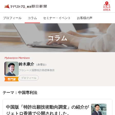
AREA
プロフィール
コラム
セミナー・イベント
お客様の声
コラム
Mybestpro Members
鈴木康介
（弁理士）
プロシード国際特許商標事務所
プロフィール
専門家
テーマ：中国専利法
中国版「特許出願技術動向調査」の紹介が
ジェトロ香港で公開されました。