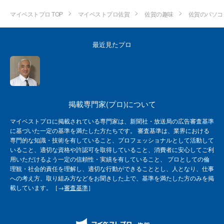
マイベストプロ TOP
マイベストプロ佐賀
佐賀の趣味
佐賀のパソコ
最近見たプロ
掲載専門家(プロ)について
マイベストプロに掲載されている専門家は、新聞社・放送局の広告審査基準
に基づいた一定の基準を満たした方たちです。 審査基準は、業界における
専門的な知識・技術を有していること、プロフェッショナルとして活動して
いること、適切な資格や許認可を取得していること、消費者に安心してご利
用いただけるよう一定の信頼性・実績を有していること、 プロとしての倫
理観・社会的責任を理解し、適切な行動ができることとし、人となり、仕事
への考え方、取り組み方などをお聞きした上で、基準を満たした方のみを掲
載しています。［→
審査基準
］