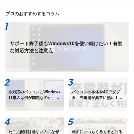
中！
プロのおすすめするコラム
サポート終了後もWindows10を使い続けたい！有効
な対応方法と注意点
非対応のパソコンにWindows
パソコンの本体やACアダプ
11導入は何が問題なのか、そ
タ、充電器が異常に熱い！故
の理由を専門家はこうみる
障？危険はないの？その判断
方法とは
たこ足配線は危ないのになぜ
画面にいつもくるくると回る