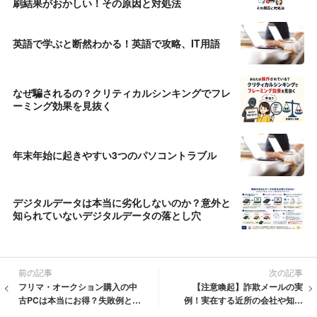
刷結果がおかしい！その原因と対処法
英語で学ぶと断然わかる！英語で攻略、IT用語
なぜ騙されるの？クリティカルシンキングでフレ
ーミング効果を見抜く
年末年始に起きやすい3つのパソコントラブル
デジタルデータは本当に劣化しないのか？意外と
知られていないデジタルデータの落とし穴
前の記事
次の記事
フリマ・オークション購入の中
【注意喚起】詐欺メールの実
古PCは本当にお得？失敗例と注
例！実在する近所の会社や知人
意点
を名乗る「LINE詐欺」が急増