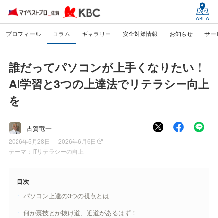
AREA
プロフィール
コラム
ギャラリー
安全対策情報
お知らせ
サー
誰だってパソコンが上手くなりたい！
AI学習と3つの上達法でリテラシー向上
を
古賀竜一
2026年5月28日
2026年6月6日
テーマ：
ITリテラシーの向上
目次
パソコン上達の3つの視点とは
何か裏技とか抜け道、近道があるはず！