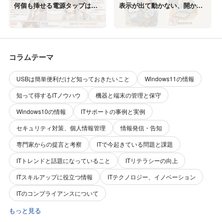
何個も挿せる電源タップは大
表示が出て動かない、開かな
丈夫なの？危険な本当の理由
い！その主な原因とは
とは
コラムテーマ
USBは簡単便利だけど知っておきたいこと
Windows11の情報
知って得するITノウハウ
機器と端末の管理と保守
Windows10の情報
ITサポートの事例と実例
セキュリティ対策、個人情報管理
情報発信・告知
専門家からの提言と考察
ITで今起きている問題と課題
ITトレンドと話題になっていること
ITリテラシーの向上
ITスキルアップに役立つ情報
ITテクノロジー、イノベーション
ITのコンプライアンスについて
もっと見る