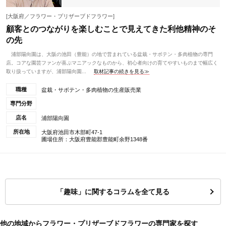
[大阪府／フラワー・プリザーブドフラワー]
顧客とのつながりを楽しむことで見えてきた利他精神のそ
の先
浦部陽向園は、大阪の池田（豊能）の地で営まれている盆栽・サボテン・多肉植物の専門
店。コアな園芸ファンが喜ぶマニアックなものから、初心者向けの育てやすいものまで幅広く
取り扱っていますが、浦部陽向園...
取材記事の続きを見る≫
職種
盆栽・サボテン・多肉植物の生産販売業
専門分野
店名
浦部陽向園
所在地
大阪府池田市木部町47-1
圃場住所：大阪府豊能郡豊能町余野1348番
「趣味」に関するコラムを全て見る
他の地域からフラワー・プリザーブドフラワーの専門家を探す