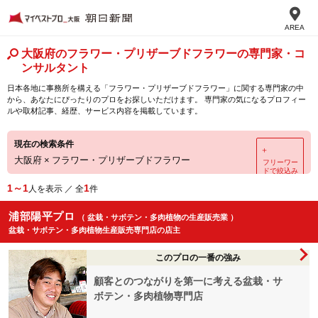
AREA
大阪府のフラワー・プリザーブドフラワーの専門家・コ
ンサルタント
日本各地に事務所を構える「フラワー・プリザーブドフラワー」に関する専門家の中
から、あなたにぴったりのプロをお探しいただけます。 専門家の気になるプロフィー
ルや取材記事、経歴、サービス内容を掲載しています。
現在の検索条件
＋
大阪府
×
フラワー・プリザーブドフラワー
フリーワー
ドで絞込み
1～1
1
人を表示 ／ 全
件
浦部陽平プロ
（ 盆栽・サボテン・多肉植物の生産販売業 ）
盆栽・サボテン・多肉植物生産販売専門店の店主
このプロの一番の強み
顧客とのつながりを第一に考える盆栽・サ
ボテン・多肉植物専門店