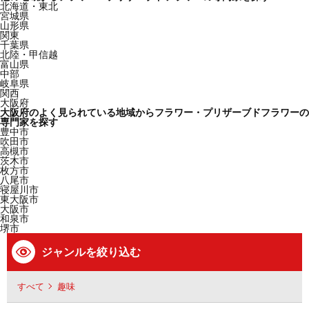
北海道・東北
宮城県
山形県
関東
千葉県
北陸・甲信越
富山県
中部
岐阜県
関西
大阪府
大阪府のよく見られている地域からフラワー・プリザーブドフラワーの
専門家を探す
豊中市
吹田市
高槻市
茨木市
枚方市
八尾市
寝屋川市
東大阪市
大阪市
和泉市
堺市
ジャンルを絞り込む
すべて
趣味