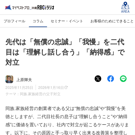
AREA
プロフィール
コラム
セミナー・イベント
お客様のためにできること
先代は「無償の忠誠」「我慢」を二代
目は「理解し話し合う」「納得感」で
対立
上原輝夫
2025年11月25日
2026年1月16日
テーマ：
同族.家族経営の父子対立
同族.家族経営の創業者である父は“無償の忠誠”や“我慢”を美
徳としますが、二代目社長の息子は“理解し合うこと”や“納得
感”に価値を置いており、社内で対立が起こるケースがありま
す。以下に、その原因と手っ取り早く出来る改善策を整理し