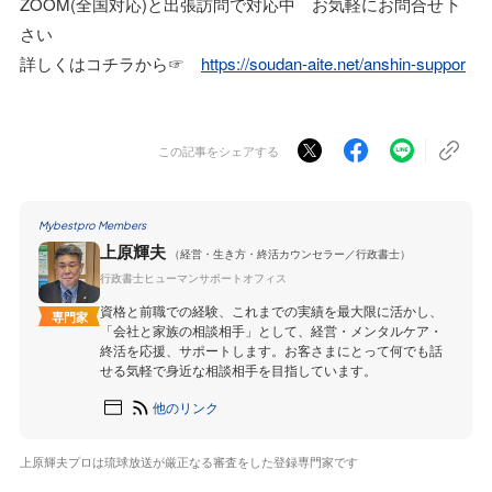
ZOOM(全国対応)と出張訪問で対応中 お気軽にお問合せ下
さい
詳しくはコチラから☞
https://soudan-aite.net/anshin-suppor
この記事をシェアする
Mybestpro Members
上原輝夫
（経営・生き方・終活カウンセラー／行政書士）
行政書士ヒューマンサポートオフィス
資格と前職での経験、これまでの実績を最大限に活かし、
専門家
「会社と家族の相談相手」として、経営・メンタルケア・
終活を応援、サポートします。お客さまにとって何でも話
せる気軽で身近な相談相手を目指しています。
他のリンク
上原輝夫プロは琉球放送が厳正なる審査をした登録専門家です