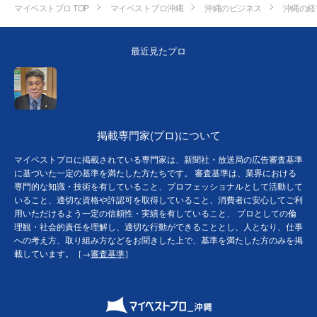
マイベストプロ TOP
マイベストプロ沖縄
沖縄のビジネス
沖縄の経
最近見たプロ
掲載専門家(プロ)について
マイベストプロに掲載されている専門家は、新聞社・放送局の広告審査基準
に基づいた一定の基準を満たした方たちです。 審査基準は、業界における
専門的な知識・技術を有していること、プロフェッショナルとして活動して
いること、適切な資格や許認可を取得していること、消費者に安心してご利
用いただけるよう一定の信頼性・実績を有していること、 プロとしての倫
理観・社会的責任を理解し、適切な行動ができることとし、人となり、仕事
への考え方、取り組み方などをお聞きした上で、基準を満たした方のみを掲
載しています。［→
審査基準
］