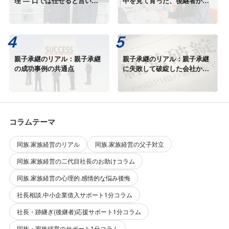
理 — 口では任せると言いな
中を見て育った、後継者が語
がら、手放せない本当の理由
るプレッシャーと喜び
親子承継のリアル：親子承継
親子承継のリアル：親子承継
の成功事例の共通点
に失敗して破綻した会社から
学ぶ事
コラムテーマ
同族.家族経営のリアル
同族.家族経営の父子対立
同族.家族経営の二代目社長のお助けコラム
同族.家族経営の心理的.感情的な悩み後悔
社長相談.中小企業借入サポート1分コラム
社長・跡継ぎ(後継者)応援サポート1分コラム
同族・家族経営のサポート1分コラム