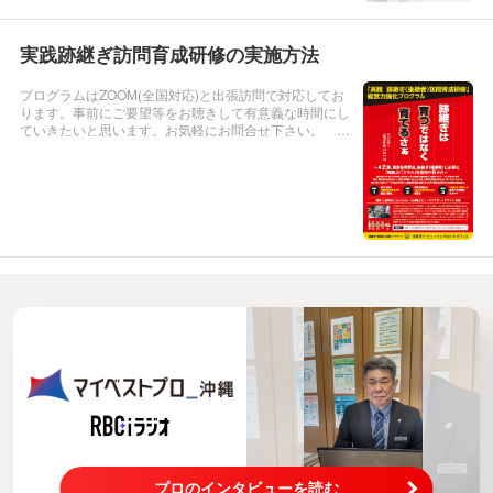
ト」各プログラムについては、状況によってアプローチ
を変更しながら、ZOOM・面談にて対応致します。状況
の確認の為、先ずはお気軽...
実践跡継ぎ訪問育成研修の実施方法
プログラムはZOOM(全国対応)と出張訪問で対応してお
ります。事前にご要望等をお聴きして有意義な時間にし
ていきたいと思います。お気軽にお問合せ下さい。 ht
tps://soudan-aite.net/
プロのインタビューを読む