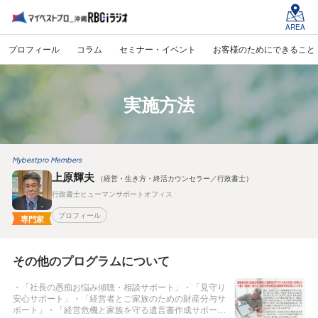
AREA
プロフィール
コラム
セミナー・イベント
お客様のためにできること
実施方法
Mybestpro Members
上原輝夫
（経営・生き方・終活カウンセラー／行政書士）
行政書士ヒューマンサポートオフィス
プロフィール
専門家
その他のプログラムについて
・「社長の愚痴お悩み傾聴・相談サポート」・「見守り
安心サポート」・「経営者とご家族のための財産分与サ
ポート」・「経営危機と家族を守る遺言書作成サポー