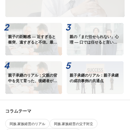
親子の距離感 — 近すぎると
親の「まだ任せられない」心
衝突、遠すぎると不信。最適
理 — 口では任せると言いな
距離とは何か
がら、手放せない本当の理由
親子承継のリアル：父親の背
親子承継のリアル：親子承継
中を見て育った、後継者が語
の成功事例の共通点
るプレッシャーと喜び
コラムテーマ
同族.家族経営のリアル
同族.家族経営の父子対立