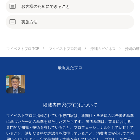
お客様のためにできること
実施方法
マイベストプロ TOP
マイベストプロ沖縄
沖縄のビジネス
沖縄の経
最近見たプロ
掲載専門家(プロ)について
マイベストプロに掲載されている専門家は、新聞社・放送局の広告審査基準
に基づいた一定の基準を満たした方たちです。 審査基準は、業界における
専門的な知識・技術を有していること、プロフェッショナルとして活動して
いること、適切な資格や許認可を取得していること、消費者に安心してご利
用いただけるよう一定の信頼性・実績を有していること、 プロとしての倫