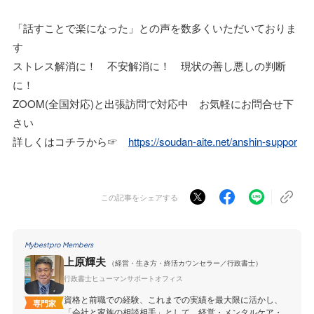
「話すことで楽になった」との声を数多くいただいておりま
す
ストレス解消に！ 不安解消に！ 現状の善し悪しの判断
に！
ZOOM(全国対応)と出張訪問で対応中 お気軽にお問合せ下
さい
詳しくはコチラから☞
https://soudan-aite.net/anshin-suppor
この記事をシェアする
Mybestpro Members
上原輝夫
（経営・生き方・終活カウンセラー／行政書士）
行政書士ヒューマンサポートオフィス
資格と前職での経験、これまでの実績を最大限に活かし、
専門家
「会社と家族の相談相手」として、経営・メンタルケア・