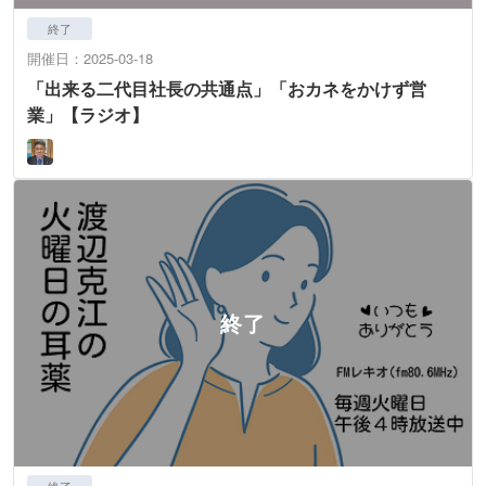
終了
開催日：2025-03-18
「出来る二代目社長の共通点」「おカネをかけず営
業」【ラジオ】
終了