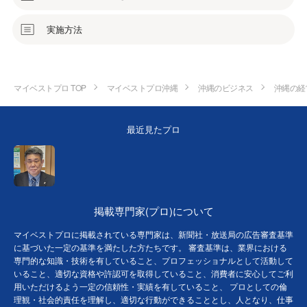
実施方法
マイベストプロ TOP
マイベストプロ沖縄
沖縄のビジネス
沖縄の経
最近見たプロ
掲載専門家(プロ)について
マイベストプロに掲載されている専門家は、新聞社・放送局の広告審査基準
に基づいた一定の基準を満たした方たちです。 審査基準は、業界における
専門的な知識・技術を有していること、プロフェッショナルとして活動して
いること、適切な資格や許認可を取得していること、消費者に安心してご利
用いただけるよう一定の信頼性・実績を有していること、 プロとしての倫
理観・社会的責任を理解し、適切な行動ができることとし、人となり、仕事