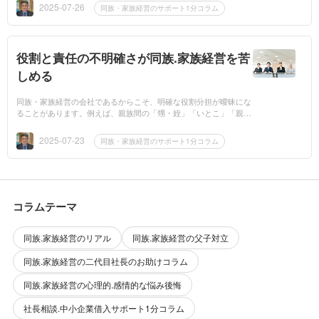
長・幹部・社員と...
2025-07-26
同族・家族経営のサポート1分コラム
役割と責任の不明確さが同族.家族経営を苦
しめる
同族・家族経営の会社であるからこそ、明確な役割分担が曖昧にな
ることがあります。例えば、親族間の「甥・姪」「いとこ」「親
子」「兄弟」などの関係が、仕事上の「社長」「部長」「社員」と
いった役職と入混じ...
2025-07-23
同族・家族経営のサポート1分コラム
コラムテーマ
同族.家族経営のリアル
同族.家族経営の父子対立
同族.家族経営の二代目社長のお助けコラム
同族.家族経営の心理的.感情的な悩み後悔
社長相談.中小企業借入サポート1分コラム