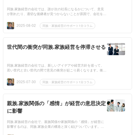
同族.家族経営の会社では、誰が次の社長になるかについて、意見
が割れたり、適切な後継者が見つからないことが原因で、会社を混
乱させる傾向があります。後継者選びが難航する理由として何点か
挙げられますが、...
2025-08-02
同族・家族経営のサポート1分コラム
世代間の衝突が同族.家族経営を停滞させる
同族.家族経営の会社では、新しいアイデアや経営方針を巡って、
若い世代と古い世代の間で意見の衝突が起こり易くなります。衝突
が原因で経営が停滞するケースも多くなっています。古い世代は
「守ること・安定性...
2025-07-30
同族・家族経営のサポート1分コラム
親族.家族関係の「感情」が経営の意思決定
に影響
同族.家族経営の会社で、親族関係や家族関係の「感情」が経営に
影響するのは、同族.家族企業の構造と深く結びついています。先
ず、親族間での「親子」「兄弟」「甥姪」「いとこ」の関係と、社