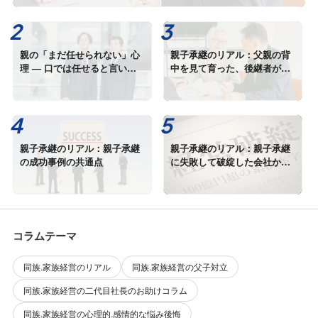
親の「まだ任せられない」心
親子承継のリアル：父親の背
理 — 口では任せると言いな
中を見て育った、後継者が語
がら、手放せない本当の理由
るプレッシャーと喜び
親子承継のリアル：親子承継
親子承継のリアル：親子承継
の成功事例の共通点
に失敗して破綻した会社から
学ぶ事
コラムテーマ
同族.家族経営のリアル
同族.家族経営の父子対立
同族.家族経営の二代目社長のお助けコラム
同族.家族経営の心理的.感情的な悩み後悔