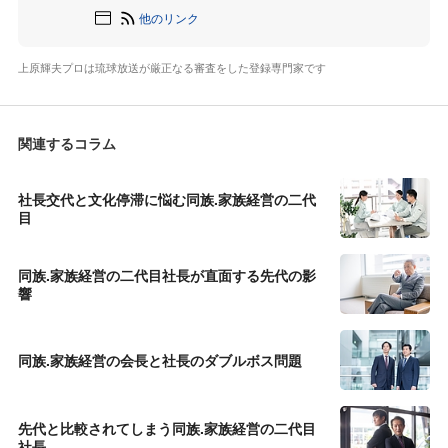
他のリンク
上原輝夫プロは琉球放送が厳正なる審査をした登録専門家です
関連するコラム
社長交代と文化停滞に悩む同族.家族経営の二代
目
同族.家族経営の二代目社長が直面する先代の影
響
同族.家族経営の会長と社長のダブルボス問題
先代と比較されてしまう同族.家族経営の二代目
社長