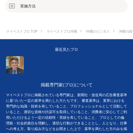
実施方法
マイベストプロ TOP
マイベストプロ沖縄
沖縄のビジネス
沖縄の経
最近見たプロ
掲載専門家(プロ)について
マイベストプロに掲載されている専門家は、新聞社・放送局の広告審査基準
に基づいた一定の基準を満たした方たちです。 審査基準は、業界における
専門的な知識・技術を有していること、プロフェッショナルとして活動して
いること、適切な資格や許認可を取得していること、消費者に安心してご利
用いただけるよう一定の信頼性・実績を有していること、 プロとしての倫
理観・社会的責任を理解し、適切な行動ができることとし、人となり、仕事
への考え方、取り組み方などをお聞きした上で、基準を満たした方のみを掲