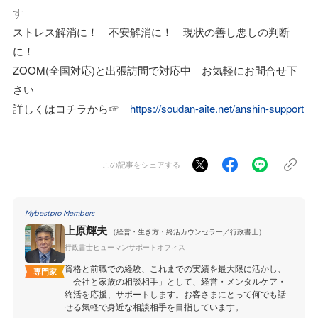
す
ストレス解消に！ 不安解消に！ 現状の善し悪しの判断
に！
ZOOM(全国対応)と出張訪問で対応中 お気軽にお問合せ下
さい
詳しくはコチラから☞
https://soudan-aite.net/anshin-support
この記事をシェアする
Mybestpro Members
上原輝夫
（経営・生き方・終活カウンセラー／行政書士）
行政書士ヒューマンサポートオフィス
資格と前職での経験、これまでの実績を最大限に活かし、
専門家
「会社と家族の相談相手」として、経営・メンタルケア・
終活を応援、サポートします。お客さまにとって何でも話
せる気軽で身近な相談相手を目指しています。