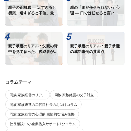
親子の距離感 — 近すぎると
親の「まだ任せられない」心
衝突、遠すぎると不信。最適
理 — 口では任せると言いな
距離とは何か
がら、手放せない本当の理由
親子承継のリアル：父親の背
親子承継のリアル：親子承継
中を見て育った、後継者が語
の成功事例の共通点
るプレッシャーと喜び
コラムテーマ
同族.家族経営のリアル
同族.家族経営の父子対立
同族.家族経営の二代目社長のお助けコラム
同族.家族経営の心理的.感情的な悩み後悔
社長相談.中小企業借入サポート1分コラム