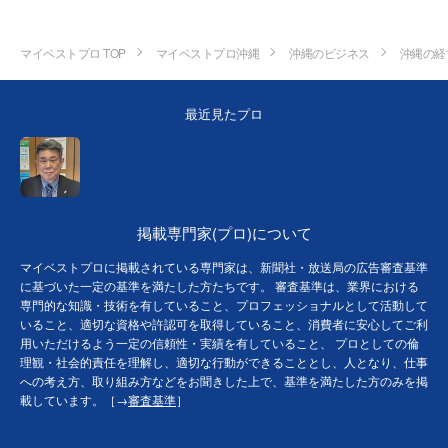
マイベストプロ TOP
マイベストプロ沖縄
沖縄のビジネス
沖縄の経
最近見たプロ
掲載専門家(プロ)について
マイベストプロに掲載されている専門家は、新聞社・放送局の広告審査基準
に基づいた一定の基準を満たした方たちです。 審査基準は、業界における
専門的な知識・技術を有していること、プロフェッショナルとして活動して
いること、適切な資格や許認可を取得していること、消費者に安心してご利
用いただけるよう一定の信頼性・実績を有していること、 プロとしての倫
理観・社会的責任を理解し、適切な行動ができることとし、人となり、仕事
への考え方、取り組み方などをお聞きした上で、基準を満たした方のみを掲
載しています。［→
審査基準
］