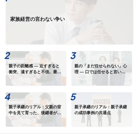
家族経営の言わない争い
親子の距離感 — 近すぎると
親の「まだ任せられない」心
衝突、遠すぎると不信。最適
理 — 口では任せると言いな
距離とは何か
がら、手放せない本当の理由
親子承継のリアル：父親の背
親子承継のリアル：親子承継
中を見て育った、後継者が語
の成功事例の共通点
るプレッシャーと喜び