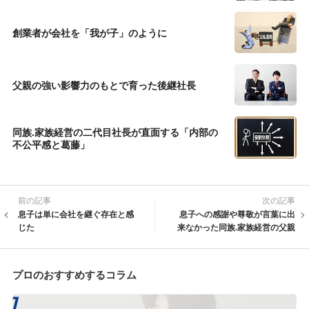
創業者が会社を「我が子」のように
父親の強い影響力のもとで育った後継社長
同族.家族経営の二代目社長が直面する「内部の
不公平感と葛藤」
前の記事
次の記事
息子は単に会社を継ぐ存在と感
息子への感謝や尊敬が言葉に出
じた
来なかった同族.家族経営の父親
プロのおすすめするコラム