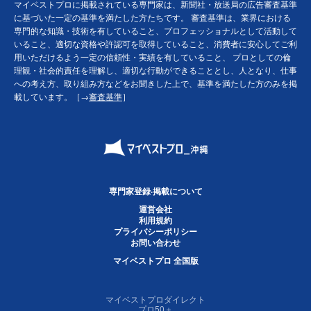
マイベストプロに掲載されている専門家は、新聞社・放送局の広告審査基準
に基づいた一定の基準を満たした方たちです。 審査基準は、業界における
専門的な知識・技術を有していること、プロフェッショナルとして活動して
いること、適切な資格や許認可を取得していること、消費者に安心してご利
用いただけるよう一定の信頼性・実績を有していること、 プロとしての倫
理観・社会的責任を理解し、適切な行動ができることとし、人となり、仕事
への考え方、取り組み方などをお聞きした上で、基準を満たした方のみを掲
載しています。［→
審査基準
］
専門家登録·掲載について
運営会社
利用規約
プライバシーポリシー
お問い合わせ
マイベストプロ 全国版
マイベストプロダイレクト
プロ50＋