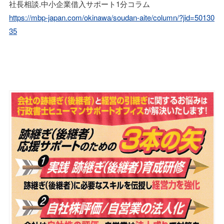
社長相談.中小企業借入サポート1分コラム
https://mbp-japan.com/okinawa/soudan-aite/column/?jid=50130
35