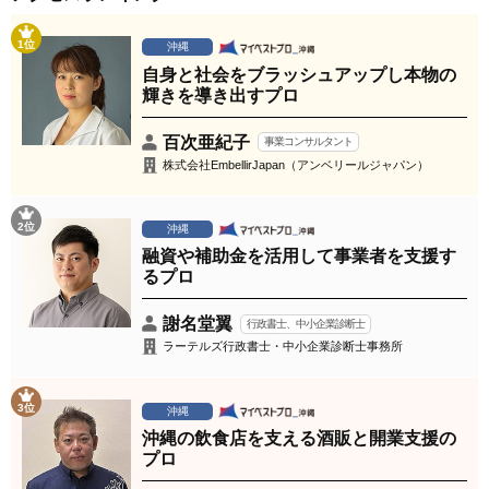
1位
沖縄
自身と社会をブラッシュアップし本物の
輝きを導き出すプロ
百次亜紀子
事業コンサルタント
株式会社EmbellirJapan（アンベリールジャパン）
2位
沖縄
融資や補助金を活用して事業者を支援す
るプロ
謝名堂翼
行政書士、中小企業診断士
ラーテルズ行政書士・中小企業診断士事務所
3位
沖縄
沖縄の飲食店を支える酒販と開業支援の
プロ