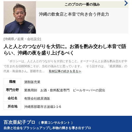
このプロの一番の強み
沖縄の飲食店と本音で向き合う伴走力
[沖縄県／起業・会社設立]
人と人とのつながりを大切に。お酒を酌み交わし本音で語
らい、沖縄の夜を盛り上げるべく
「ポリシーは、人と人とのつながりを大切にすること。オーナーさんとお酒を酌み交わす中
で生まれる信頼関係こそが、当社の強みだと思っています」 そう話すのは、「鏡原酒販」の
代表・島袋偉さん。那覇市古...
取材記事の続きを見る≫
職種
酒類販売業
専門分野
業務用卸 お酒・飲料配達専門 ビールサーバーの貸出
会社名
有限会社鏡原酒販
所在地
沖縄県那覇市古波蔵1-1-6
百次亜紀子プロ
（ 事業コンサルタント ）
自身と社会をブラッシュアップし本物の輝きを導き出すプロ