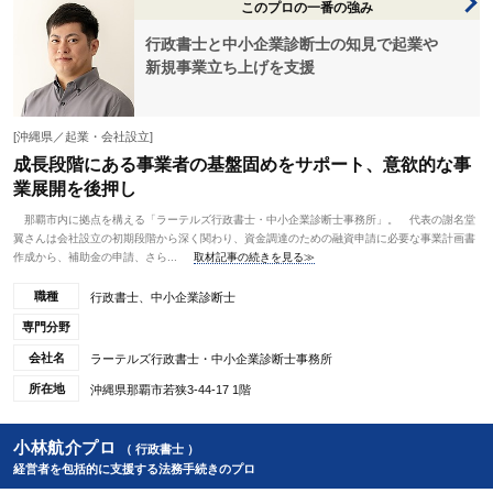
このプロの一番の強み
行政書士と中小企業診断士の知見で起業や
新規事業立ち上げを支援
[沖縄県／起業・会社設立]
成長段階にある事業者の基盤固めをサポート、意欲的な事
業展開を後押し
那覇市内に拠点を構える「ラーテルズ行政書士・中小企業診断士事務所」。 代表の謝名堂
翼さんは会社設立の初期段階から深く関わり、資金調達のための融資申請に必要な事業計画書
作成から、補助金の申請、さら...
取材記事の続きを見る≫
職種
行政書士、中小企業診断士
専門分野
会社名
ラーテルズ行政書士・中小企業診断士事務所
所在地
沖縄県那覇市若狭3-44-17 1階
小林航介プロ
（ 行政書士 ）
経営者を包括的に支援する法務手続きのプロ