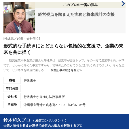
このプロの一番の強み
経営視点を踏まえた実務と将来設計の支援
[沖縄県／起業・会社設立]
形式的な手続きにとどまらない包括的な支援で、企業の未
来を共に描く
「観光産業や飲食業が盛んな沖縄県は、起業率が全国トップ。その一方で廃業率も高い水準
です。せっかく始めた事業ですから、地域のためにもできるだけ長く続けてほしい。そんな思
いで、ビジネスを軌道に乗せる...
取材記事の続きを見る≫
職種
行政書士
専門分野
会社名
行政書士かりゆし法務事務所
所在地
沖縄県宜野湾市真志喜2-7-10 島ビル103号
鈴木和久プロ
（ 経営コンサルタント ）
士業と垣根を超えた連携で経営のお悩みを解決するプロ