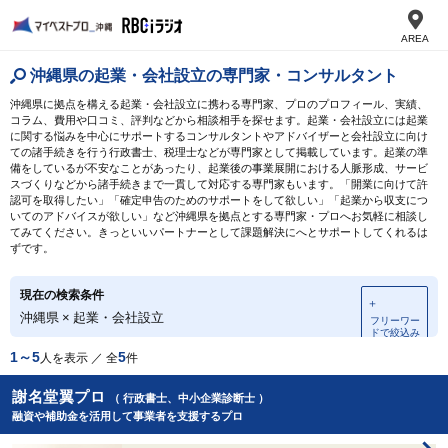
AREA
沖縄県の起業・会社設立の専門家・コンサルタント
沖縄県に拠点を構える起業・会社設立に携わる専門家、プロのプロフィール、実績、
コラム、費用や口コミ、評判などから相談相手を探せます。起業・会社設立には起業
に関する悩みを中心にサポートするコンサルタントやアドバイザーと会社設立に向け
ての諸手続きを行う行政書士、税理士などが専門家として掲載しています。起業の準
備をしているが不安なことがあったり、起業後の事業展開における人脈形成、サービ
スづくりなどから諸手続きまで一貫して対応する専門家もいます。「開業に向けて許
認可を取得したい」「確定申告のためのサポートをして欲しい」「起業から収支につ
いてのアドバイスが欲しい」など沖縄県を拠点とする専門家・プロへお気軽に相談し
てみてください。きっといいパートナーとして課題解決にへとサポートしてくれるは
ずです。
現在の検索条件
＋
沖縄県
×
起業・会社設立
フリーワー
ドで絞込み
1～5
5
人を表示 ／ 全
件
謝名堂翼プロ
（ 行政書士、中小企業診断士 ）
融資や補助金を活用して事業者を支援するプロ