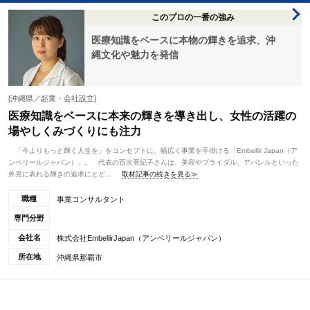
このプロの一番の強み
医療知識をベースに本物の輝きを追求、沖
縄文化や魅力を発信
[沖縄県／起業・会社設立]
医療知識をベースに本来の輝きを導き出し、女性の活躍の
場やしくみづくりにも注力
「今よりもっと輝く人生を」をコンセプトに、幅広く事業を手掛ける「Embellir Japan（ア
ンベリールジャパン）」。 代表の百次亜紀子さんは、美容やブライダル、アパレルといった
外見に表れる輝きの追求にとど...
取材記事の続きを見る≫
職種
事業コンサルタント
専門分野
会社名
株式会社EmbellirJapan（アンベリールジャパン）
所在地
沖縄県那覇市