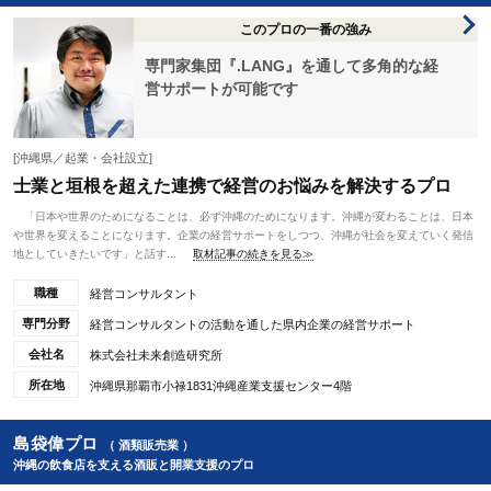
このプロの一番の強み
専門家集団『.LANG』を通して多角的な経
営サポートが可能です
[沖縄県／起業・会社設立]
士業と垣根を超えた連携で経営のお悩みを解決するプロ
「日本や世界のためになることは、必ず沖縄のためになります。沖縄が変わることは、日本
や世界を変えることになります。企業の経営サポートをしつつ、沖縄が社会を変えていく発信
地としていきたいです」と話す...
取材記事の続きを見る≫
職種
経営コンサルタント
専門分野
経営コンサルタントの活動を通した県内企業の経営サポート
会社名
株式会社未来創造研究所
所在地
沖縄県那覇市小禄1831沖縄産業支援センター4階
島袋偉プロ
（ 酒類販売業 ）
沖縄の飲食店を支える酒販と開業支援のプロ