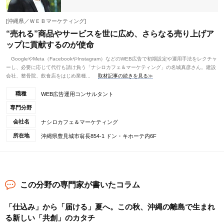
[沖縄県／ＷＥＢマーケティング]
“売れる”商品やサービスを世に広め、さらなる売り上げア
ップに貢献するのが使命
GoogleやMeta（FacebookやInstagram）などのWEB広告で初期設定や運用手法をレクチャ
ーし、必要に応じて代行も請け負う「ナシロカフェ＆マーケティング」の名城真彦さん。建設
会社、整骨院、飲食店をはじめ業種...
取材記事の続きを見る≫
職種
WEB広告運用コンサルタント
専門分野
会社名
ナシロカフェ＆マーケティング
所在地
沖縄県豊見城市翁長854-1 ドン・キホーテ内6F
この分野の専門家が書いたコラム
「仕込み」から「届ける」夏へ。この秋、沖縄の離島で生まれ
る新しい「共創」のカタチ