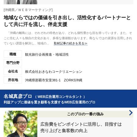
[沖縄県／ＷＥＢマーケティング]
地域ならではの価値を引き出し、活性化するパートナーと
して共に汗を流し、伴走支援
「沖縄の離島には、それぞれの特色があり、どれも個性豊かな顔を持っています。また、そ
こに住む人々も独自の文化があり、多様な価値観があります。島ならではの資源を活用しきれ
ていない課題を解決し、地域の...
取材記事の続きを見る≫
職種
観光旅行企画推進・地域活性
専門分野
会社名
株式会社おきなわコークリエーション
所在地
沖縄県那覇市安里381-1 ZORKS沖縄
名城真彦プロ
（ WEB広告運用コンサルタント ）
利益アップに価値を置き顧客を支援するWEB広告運用のプロ
このプロの一番の強み
広告費をピンポイントに活用し、目指すは
売り上げと集客数の向上