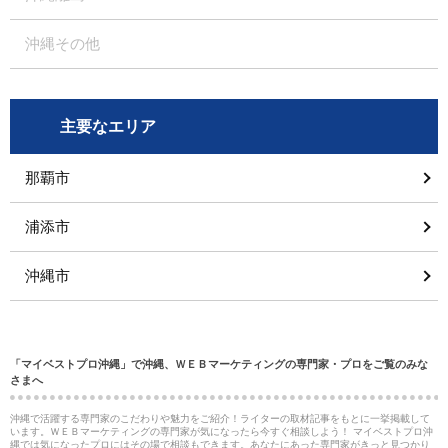
沖縄その他
主要なエリア
那覇市
浦添市
沖縄市
「マイベストプロ沖縄」で沖縄、ＷＥＢマーケティングの専門家・プロをご覧のみな
さまへ
沖縄で活躍する専門家のこだわりや魅力をご紹介！ライターの取材記事をもとに一挙掲載して
います。ＷＥＢマーケティングの専門家が気になったら今すぐ相談しよう！ マイベストプロ沖
縄では気になったプロにはその場で相談もできます。あなたにあった専門家がきっと見つかり