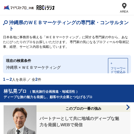
AREA
沖縄県のＷＥＢマーケティングの専門家・コンサルタン
ト
日本各地に事務所を構える「ＷＥＢマーケティング」に関する専門家の中から、あな
たにぴったりのプロをお探しいただけます。 専門家の気になるプロフィールや取材記
事、経歴、サービス内容を掲載しています。
現在の検索条件
＋
沖縄県
×
ＷＥＢマーケティング
フリーワー
ドで絞込み
1～2
2
人を表示 ／ 全
件
林弘晃プロ
（ 観光旅行企画推進・地域活性 ）
ディープな旅の魅力を発掘し、顧客や大企業とつなげるプロ
このプロの一番の強み
パートナーとして共に地域のディープな魅
力を発掘しWEBで発信