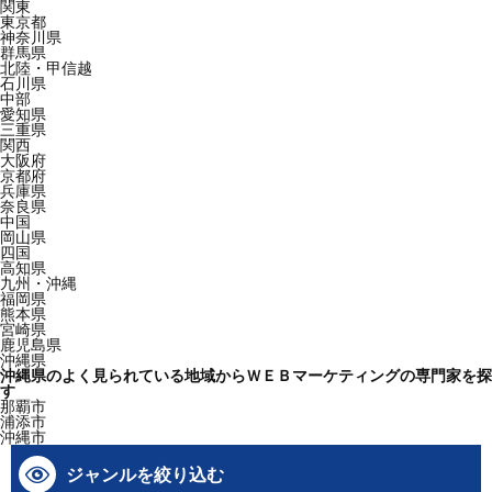
関東
東京都
神奈川県
群馬県
北陸・甲信越
石川県
中部
愛知県
三重県
関西
大阪府
京都府
兵庫県
奈良県
中国
岡山県
四国
高知県
九州・沖縄
福岡県
熊本県
宮崎県
鹿児島県
沖縄県
沖縄県のよく見られている地域からＷＥＢマーケティングの専門家を探
す
那覇市
浦添市
沖縄市
ジャンルを絞り込む