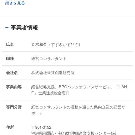
・ANA X株式会社
続きを見る
・ANAビジネスソリューション株式会社
・Peach Aviation株式会社
・バニラ・エア株式会社
事業者情報
氏名
鈴木和久（すずきかずひさ）
職種
経営コンサルタント
会社名
株式会社未来創造研究所
事業内容
経営戦略支援、BPOバックオフィスサービス、『.LAN
G』士業連携総合窓口
専門分野
経営コンサルタントの活動を通した県内企業の経営サ
ポート
住所
〒901-0152
沖縄県那覇市小禄1831沖縄産業支援センター4階