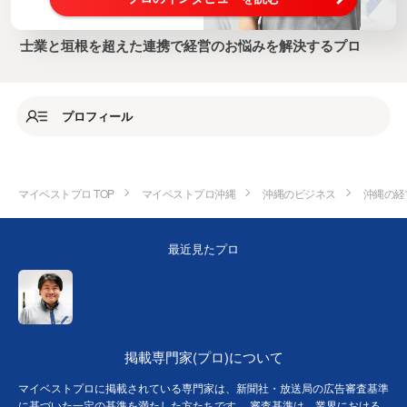
士業と垣根を超えた連携で経営のお悩みを解決するプロ
プロフィール
マイベストプロ TOP
マイベストプロ沖縄
沖縄のビジネス
沖縄の経
最近見たプロ
掲載専門家(プロ)について
マイベストプロに掲載されている専門家は、新聞社・放送局の広告審査基準
に基づいた一定の基準を満たした方たちです。 審査基準は、業界における