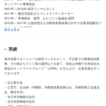
ネットワーク事業統括
2007年～2012年 経営コンサルタント
2011年～ 横浜市認定まちづくりコーディネーター
2011年～ 華僑団体 顧問 まちづくり協議会 顧問
2012年～2017年 公益財団法人沖縄県産業振興公社中小企業課題解決プ
ロジェクト推進事業
続きを見る
専門コーディネーター リーダー
2016年～ 日本総合法律会計ネットワークグループ 代表コンサルタン
ト
株式会社 未来創造研究所 CEO
実績
2017年～ 中小企業庁よろず支援拠点コーディネーター
2018年～ 株式技会社GBA 代表取締役
海外営業マネージャーや経営コンサルタント、IT企業での事業統括業
務、その他まちづくり系の顧問などを経て、現在は沖縄で日本総合法
律会計ネットワークグループ『.LANG』を立ち上げ、企業支援を行っ
ております。
＊主な取引先
・公官庁、自治体（沖縄県、沖縄県産業振興公社、沖縄県商工会連合
会、横浜市等）
・全日本空輸株式会社
・全日本商事株式会社