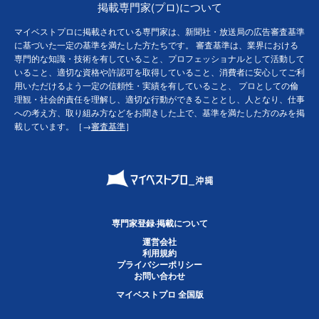
掲載専門家(プロ)について
マイベストプロに掲載されている専門家は、新聞社・放送局の広告審査基準
に基づいた一定の基準を満たした方たちです。 審査基準は、業界における
専門的な知識・技術を有していること、プロフェッショナルとして活動して
いること、適切な資格や許認可を取得していること、消費者に安心してご利
用いただけるよう一定の信頼性・実績を有していること、 プロとしての倫
理観・社会的責任を理解し、適切な行動ができることとし、人となり、仕事
への考え方、取り組み方などをお聞きした上で、基準を満たした方のみを掲
載しています。［→
審査基準
］
専門家登録·掲載について
運営会社
利用規約
プライバシーポリシー
お問い合わせ
マイベストプロ 全国版