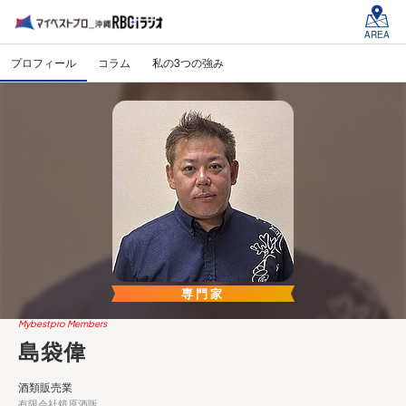
AREA
プロフィール
コラム
私の3つの強み
専門家
Mybestpro Members
島袋偉
酒類販売業
有限会社鏡原酒販