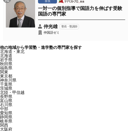
2位
奈良
一対一の個別指導で国語力を伸ばす受験
国語の専門家
仲光雄
塾長・塾講師
仲国語ゼミ
他の地域から学習塾・進学塾の専門家を探す
北海道・東北
北海道
岩手県
秋田県
福島県
関東
東京都
神奈川県
千葉県
茨城県
北陸・甲信越
長野県
富山県
石川県
中部
愛知県
静岡県
岐阜県
関西
大阪府