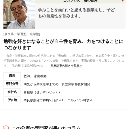
このプロの一番の強み
学ぶことを面白いと思える授業をし、子ど
もの自発性を育みます。
[奈良県／学習塾・進学塾]
勉強を好きになることが自主性を育み、力をつけることに
つながります
奈良・学研都市の閑静な住宅街にある「青穂塾」。幼児教室を持ち、有名私立中・高への進
学実績多数と聞き、いわゆる「スパルタ塾」を想像すると、実際の授業内容に驚くことでしょ
う。「私の塾では読み聞かせと...
取材記事の続きを見る≫
職種
教師、 家庭教師
専門分野
幼児から高校進学までの一貫教育学習教材開発
会社名
青穂塾（せいすいじゅく）
所在地
奈良県奈良市神功5丁目19-1 エルメゾン神功2B
この分野の専門家が書いたコラム