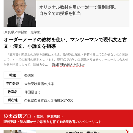
オリジナル教材を用い一対一で個別指導。
自ら全ての授業を担当
[奈良県／学習塾・進学塾]
オーダーメードの教材を使い、マンツーマンで現代文と古
文・漢文、小論文を指導
「教科書や問題文の意味を正確にとらえ、論理的に記述・解答する上で欠かせないのが国語
力で、すべての教科の基本となります。現時点での学力は関係ありません。一人一人に合わせ
た個別指導によって、読解力や...
取材記事の続きを見る≫
職種
塾講師
専門分野
大学受験国語の指導
教室名
仲国語ゼミ
所在地
奈良県奈良市西大寺南町1-17-305
杉田昌穂プロ
（ 教師、 家庭教師 ）
理科実験・読み聞かせで思考力を育てる幼児教育のスペシャリスト