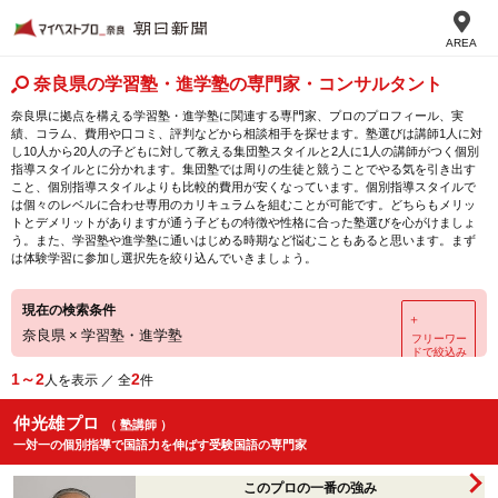
AREA
奈良県の学習塾・進学塾の専門家・コンサルタント
奈良県に拠点を構える学習塾・進学塾に関連する専門家、プロのプロフィール、実
績、コラム、費用や口コミ、評判などから相談相手を探せます。塾選びは講師1人に対
し10人から20人の子どもに対して教える集団塾スタイルと2人に1人の講師がつく個別
指導スタイルとに分かれます。集団塾では周りの生徒と競うことでやる気を引き出す
こと、個別指導スタイルよりも比較的費用が安くなっています。個別指導スタイルで
は個々のレベルに合わせ専用のカリキュラムを組むことが可能です。どちらもメリッ
トとデメリットがありますが通う子どもの特徴や性格に合った塾選びを心がけましょ
う。また、学習塾や進学塾に通いはじめる時期など悩むこともあると思います。まず
は体験学習に参加し選択先を絞り込んでいきましょう。
現在の検索条件
＋
奈良県
×
学習塾・進学塾
フリーワー
ドで絞込み
1～2
2
人を表示 ／ 全
件
仲光雄プロ
（ 塾講師 ）
一対一の個別指導で国語力を伸ばす受験国語の専門家
このプロの一番の強み