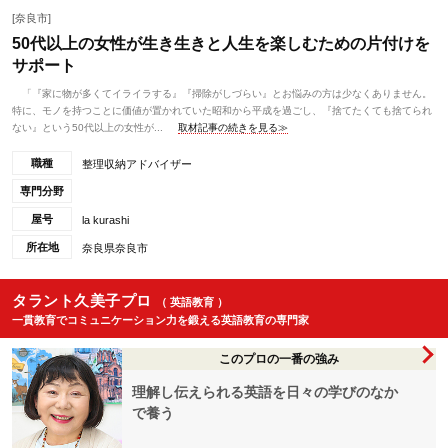
[奈良市]
50代以上の女性が生き生きと人生を楽しむための片付けを
サポート
「『家に物が多くてイライラする』『掃除がしづらい』とお悩みの方は少なくありません。
特に、モノを持つことに価値が置かれていた昭和から平成を過ごし、『捨てたくても捨てられ
ない』という50代以上の女性が...
取材記事の続きを見る≫
職種
整理収納アドバイザー
専門分野
屋号
la kurashi
所在地
奈良県奈良市
タラント久美子プロ
（ 英語教育 ）
一貫教育でコミュニケーション力を鍛える英語教育の専門家
このプロの一番の強み
理解し伝えられる英語を日々の学びのなか
で養う