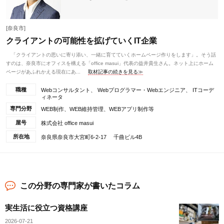
[奈良市]
クライアントの可能性を拡げていくIT企業
「クライアントの思いに寄り添い、一緒に育てていくホームページ作りをします」。そう話
すのは、奈良市にオフィスを構える「office masui」代表の益井貴生さん。ネット上にホーム
ページがあふれかえる現在にあ...
取材記事の続きを見る≫
職種
Webコンサルタント、 Webプログラマー・Webエンジニア、 ITコーデ
ィネータ
専門分野
WEB制作、WEB維持管理、WEBアプリ制作等
屋号
株式会社 office masui
所在地
奈良県奈良市大宮町6-2-17 千曲ビル4B
この分野の専門家が書いたコラム
実生活に役立つ資格講座
2026-07-21