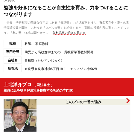
[奈良市]
勉強を好きになることが自主性を育み、力をつけることに
つながります
奈良・学研都市の閑静な住宅街にある「青穂塾」。幼児教室を持ち、有名私立中・高への進
学実績多数と聞き、いわゆる「スパルタ塾」を想像すると、実際の授業内容に驚くことでしょ
う。「私の塾では読み聞かせと...
取材記事の続きを見る≫
職種
教師、 家庭教師
専門分野
幼児から高校進学までの一貫教育学習教材開発
会社名
青穂塾（せいすいじゅく）
所在地
奈良県奈良市神功5丁目19-1 エルメゾン神功2B
上北洋介プロ
（ 司法書士 ）
親身に話を聴き解決策を提案する相続の専門家
このプロの一番の強み