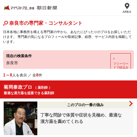
AREA
奈良市の専門家・コンサルタント
日本各地に事務所を構える専門家の中から、あなたにぴったりのプロをお探しいただ
けます。 専門家の気になるプロフィールや取材記事、経歴、サービス内容を掲載して
います。
現在の検索条件
＋
奈良市
フリーワー
ドで絞込み
1～8
8
人を表示 ／ 全
件
菊岡泰政プロ
（ 薬剤師 ）
最適な漢方薬を提案できる薬剤師
このプロの一番の強み
丁寧な問診で体質や症状を見極め、最適な
漢方薬を薦めてくれる