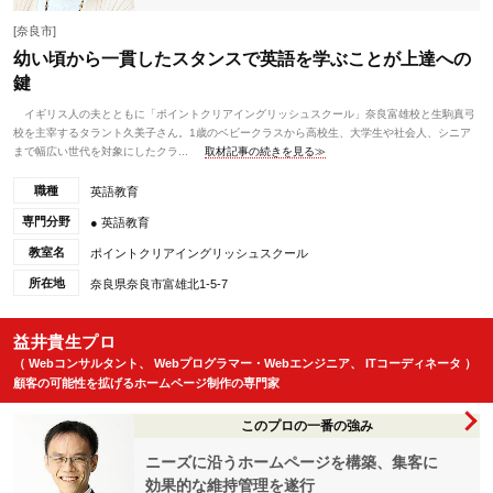
[奈良市]
幼い頃から一貫したスタンスで英語を学ぶことが上達への
鍵
イギリス人の夫とともに「ポイントクリアイングリッシュスクール」奈良富雄校と生駒真弓
校を主宰するタラント久美子さん。1歳のベビークラスから高校生、大学生や社会人、シニア
まで幅広い世代を対象にしたクラ...
取材記事の続きを見る≫
職種
英語教育
専門分野
● 英語教育
教室名
ポイントクリアイングリッシュスクール
所在地
奈良県奈良市富雄北1-5-7
益井貴生プロ
（ Webコンサルタント、 Webプログラマー・Webエンジニア、 ITコーディネータ ）
顧客の可能性を拡げるホームページ制作の専門家
このプロの一番の強み
ニーズに沿うホームページを構築、集客に
効果的な維持管理を遂行