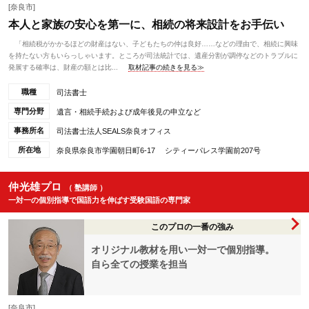
[奈良市]
本人と家族の安心を第一に、相続の将来設計をお手伝い
「相続税がかかるほどの財産はない、子どもたちの仲は良好……などの理由で、相続に興味
を持たない方もいらっしゃいます。ところが司法統計では、遺産分割が調停などのトラブルに
発展する確率は、財産の額とは比...
取材記事の続きを見る≫
職種
司法書士
専門分野
遺言・相続手続および成年後見の申立など
事務所名
司法書士法人SEALS奈良オフィス
所在地
奈良県奈良市学園朝日町6-17 シティーパレス学園前207号
仲光雄プロ
（ 塾講師 ）
一対一の個別指導で国語力を伸ばす受験国語の専門家
このプロの一番の強み
オリジナル教材を用い一対一で個別指導。
自ら全ての授業を担当
[奈良市]