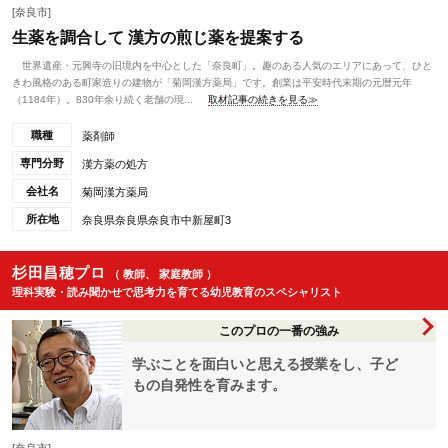
[奈良市]
生薬を調合して 漢方の煎じ薬を提案する
世界遺産・元興寺の旧境内を中心とした「奈良町」。趣のある人気のエリアにあって、ひと
きわ風格のある町家造りの建物が「菊岡漢方薬局」です。創業は平安時代末期の元暦元年
（1184年）。830年余り続く老舗の現...
取材記事の続きを見る≫
職種
薬剤師
専門分野
漢方薬の処方
会社名
菊岡漢方薬局
所在地
奈良県奈良県奈良市中新屋町3
杉田昌穂プロ
（ 教師、 家庭教師 ）
理科実験・読み聞かせで思考力を育てる幼児教育のスペシャリスト
このプロの一番の強み
学ぶことを面白いと思える授業をし、子ど
もの自発性を育みます。