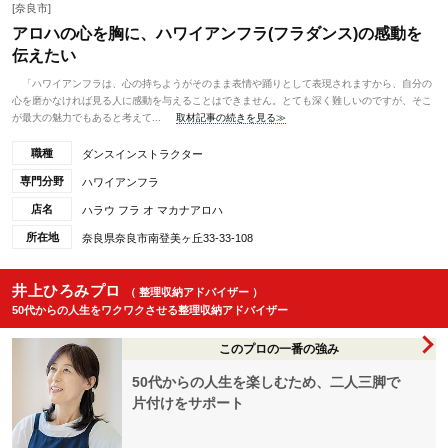
[奈良市]
アロハの心を胸に、ハワイアンフラ(フラダンス)の感動を
伝えたい
「ハワイアンフラは、心の持ちようがそのまま表情や踊りとして表現されますから、自分の
心を磨かなければ見る人に感動を与えることはできません。とても深く難しいのですが、そこ
が最大の魅力でもあると考えて...
取材記事の続きを見る≫
職種
ダンスインストラクター
専門分野
ハワイアンフラ
店名
ハラウ フラ オ マカナアロハ
所在地
奈良県奈良市南登美ヶ丘33-33-108
井上ひろみプロ
（ 整理収納アドバイザー ）
50代からの人生をワクワクさせる整理収納アドバイザー
このプロの一番の強み
50代からの人生を楽しむため、二人三脚で
片付けをサポート