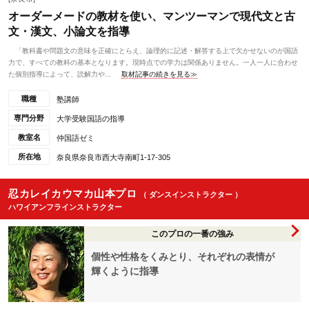
オーダーメードの教材を使い、マンツーマンで現代文と古
文・漢文、小論文を指導
「教科書や問題文の意味を正確にとらえ、論理的に記述・解答する上で欠かせないのが国語
力で、すべての教科の基本となります。現時点での学力は関係ありません。一人一人に合わせ
た個別指導によって、読解力や...
取材記事の続きを見る≫
職種
塾講師
専門分野
大学受験国語の指導
教室名
仲国語ゼミ
所在地
奈良県奈良市西大寺南町1-17-305
忍カレイカウマカ山本プロ
（ ダンスインストラクター ）
ハワイアンフラインストラクター
このプロの一番の強み
個性や性格をくみとり、それぞれの表情が
輝くように指導