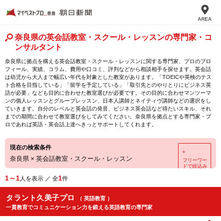
AREA
奈良県の英会話教室・スクール・レッスンの専門家・コ
ンサルタント
奈良県に拠点を構える英会話教室・スクール・レッスンに関する専門家、プロのプロ
フィール、実績、コラム、費用や口コミ、評判などから相談相手を探せます。英会話
は幼児から大人まで幅広い年代を対象とした教室があります。「TOEICや英検のテス
ト合格を目指している」「留学を予定している」「取引先とのやりとりにビジネス英
語が必要」なども目的に合わせた教室選びが必要です。その目的に合わせマンツーマ
ンの個人レッスンとグループレッスン、日本人講師とネイティヴ講師などの選択をし
ていきます。自分のレベルと英会話の発音、ビジネス英会話など得たいスキル、それ
までの期間に合わせて教室選びをしてみてください。奈良県を拠点とする専門家・プ
ロであれば英語・英会話上達へきっとサポートしてくれます。
現在の検索条件
＋
奈良県
×
英会話教室・スクール・レッスン
フリーワー
ドで絞込み
1～1
1
人を表示 ／ 全
件
タラント久美子プロ
（ 英語教育 ）
一貫教育でコミュニケーション力を鍛える英語教育の専門家