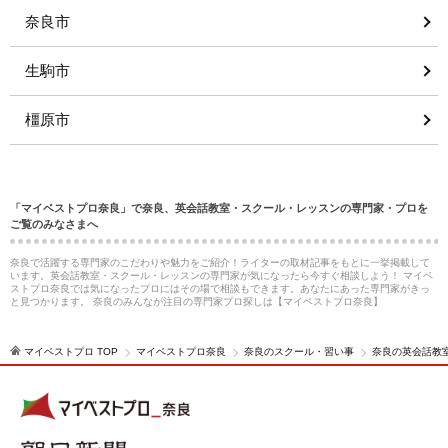
奈良市
生駒市
橿原市
「マイベストプロ奈良」で奈良、英会話教室・スクール・レッスンの専門家・プロを
ご覧のみなさまへ
奈良で活躍する専門家のこだわりや魅力をご紹介！ライターの取材記事をもとに一挙掲載して
います。英会話教室・スクール・レッスンの専門家が気になったら今すぐ相談しよう！ マイベ
ストプロ奈良では気になったプロにはその場で相談もできます。あなたにあった専門家がきっ
と見つかります。 奈良のみんなが注目の専門家プロ探しは【マイベストプロ奈良】
マイベストプロ TOP
マイベストプロ奈良
奈良のスクール・習い事
奈良の英会話教