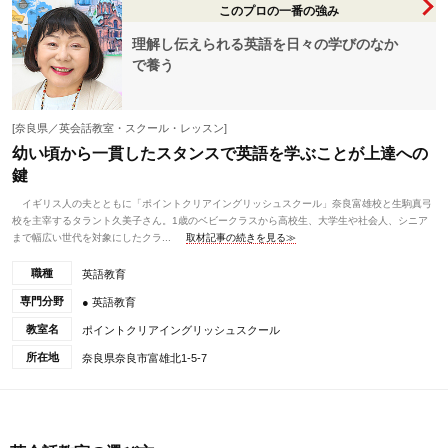
このプロの一番の強み
理解し伝えられる英語を日々の学びのなか
で養う
[奈良県／英会話教室・スクール・レッスン]
幼い頃から一貫したスタンスで英語を学ぶことが上達への
鍵
イギリス人の夫とともに「ポイントクリアイングリッシュスクール」奈良富雄校と生駒真弓
校を主宰するタラント久美子さん。1歳のベビークラスから高校生、大学生や社会人、シニア
まで幅広い世代を対象にしたクラ...
取材記事の続きを見る≫
職種
英語教育
専門分野
● 英語教育
教室名
ポイントクリアイングリッシュスクール
所在地
奈良県奈良市富雄北1-5-7