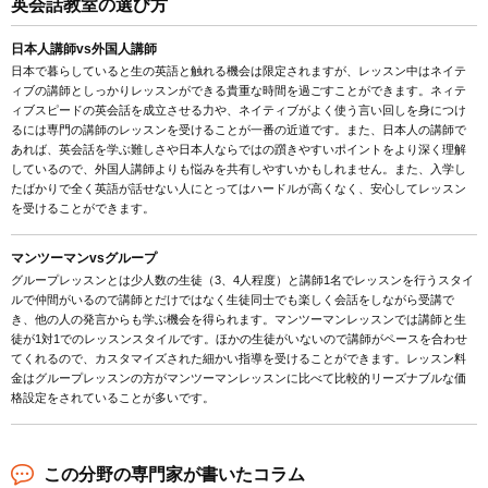
英会話教室の選び方
日本人講師vs外国人講師
日本で暮らしていると生の英語と触れる機会は限定されますが、レッスン中はネイテ
ィブの講師としっかりレッスンができる貴重な時間を過ごすことができます。ネィテ
ィブスピードの英会話を成立させる力や、ネイティブがよく使う言い回しを身につけ
るには専門の講師のレッスンを受けることが一番の近道です。また、日本人の講師で
あれば、英会話を学ぶ難しさや日本人ならではの躓きやすいポイントをより深く理解
しているので、外国人講師よりも悩みを共有しやすいかもしれません。また、入学し
たばかりで全く英語が話せない人にとってはハードルが高くなく、安心してレッスン
を受けることができます。
マンツーマンvsグループ
グループレッスンとは少人数の生徒（3、4人程度）と講師1名でレッスンを行うスタイ
ルで仲間がいるので講師とだけではなく生徒同士でも楽しく会話をしながら受講で
き、他の人の発言からも学ぶ機会を得られます。マンツーマンレッスンでは講師と生
徒が1対1でのレッスンスタイルです。ほかの生徒がいないので講師がペースを合わせ
てくれるので、カスタマイズされた細かい指導を受けることができます。レッスン料
金はグループレッスンの方がマンツーマンレッスンに比べて比較的リーズナブルな価
格設定をされていることが多いです。
この分野の専門家が書いたコラム