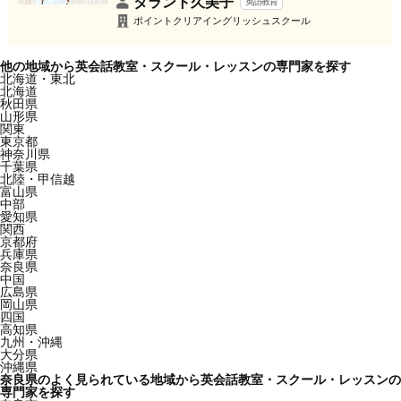
タラント久美子
英語教育
ポイントクリアイングリッシュスクール
他の地域から英会話教室・スクール・レッスンの専門家を探す
北海道・東北
北海道
秋田県
山形県
関東
東京都
神奈川県
千葉県
北陸・甲信越
富山県
中部
愛知県
関西
京都府
兵庫県
奈良県
中国
広島県
岡山県
四国
高知県
九州・沖縄
大分県
沖縄県
奈良県のよく見られている地域から英会話教室・スクール・レッスンの
専門家を探す