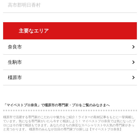
高市郡明日香村
主要なエリア
奈良市
生駒市
橿原市
「マイベストプロ奈良」で橿原市の専門家・プロをご覧のみなさまへ
橿原市で活躍する専門家のこだわりや魅力をご紹介！ライターの取材記事をもとに一挙掲載し
ています。気になる専門家がいたら今すぐ相談しよう！ マイベストプロ奈良では気になったプ
ロにはその場で相談もできます。あなたのまちの身近なスペシャリストや人気の専門家がきっ
と見つかります。 橿原市のみんなが注目の専門家プロ探しは【マイベストプロ奈良】