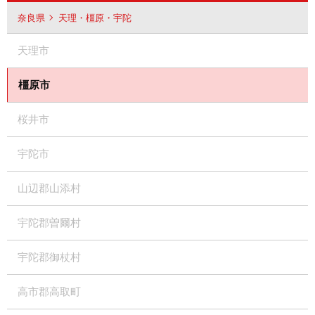
奈良県
天理・橿原・宇陀
天理市
橿原市
桜井市
宇陀市
山辺郡山添村
宇陀郡曽爾村
宇陀郡御杖村
高市郡高取町