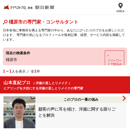
AREA
橿原市の専門家・コンサルタント
日本各地に事務所を構える専門家の中から、あなたにぴったりのプロをお探しいただ
けます。 専門家の気になるプロフィールや取材記事、経歴、サービス内容を掲載して
います。
現在の検索条件
＋
橿原市
フリーワー
ドで絞込み
1～1
1
人を表示 ／ 全
件
山本直紀プロ
（ 洋服の直しとリメイク ）
ヒアリングを大切にする洋服の直しとリメイクの専門家
このプロの一番の強み
顧客の声に耳を傾け、洋服に関する困りご
とを解決