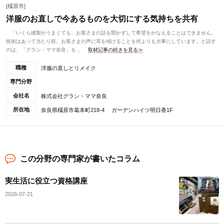
[橿原市]
洋服のお直しで今あるものを大切にする気持ちを共有
「いくら縫製がうまくても、お客さまの話を聞かずして希望をかなえることはできません。
技術はあって当たり前。お客さまの声に耳を傾けることを何よりも大事にしています」と話す
のは、「グラン・ママ奈良」を...
取材記事の続きを見る≫
職種
洋服の直しとリメイク
専門分野
会社名
株式会社グラン・ママ奈良
所在地
奈良県橿原市葛本町218-4 ガーデンハイツ明日香1F
この分野の専門家が書いたコラム
実生活に役立つ資格講座
2026-07-21