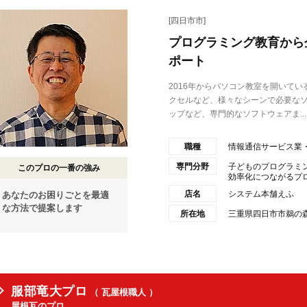
[四日市市]
プログラミング教育から
ポート
2016年からパソコン教室を開いて
クセルなど、様々なシーンで必要な
ップなど、専門的なソフトウェアま...
職種
情報通信サービス業
専門分野
子どものプログラミン
このプロの一番の強み
効率化につながるプログ
店名
システム本舗えふ
あなたのお困りごとを最適
な方法で提案します
所在地
三重県四日市市鵜の森1
服部竜大プロ
（ 瓦屋根職人 ）
屋根瓦のプロ