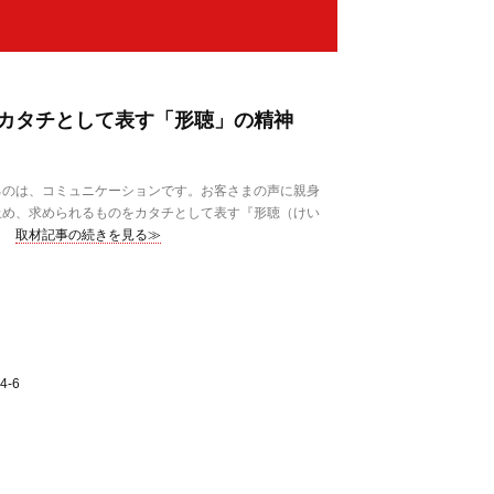
カタチとして表す「形聴」の精神
のは、コミュニケーションです。お客さまの声に親身
止め、求められるものをカタチとして表す『形聴（けい
取材記事の続きを見る≫
-6