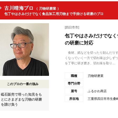
古川晴海プロ
（ 刃物研磨業 ）
包丁やはさみだけでなく食品加工用刃物まで手掛ける研磨のプロ
[四日市市]
包丁やはさみだけでなく
の研磨に対応
食材、紙などを切ったり刻んだりす
くなっていく一方で切れ味は少しず
を丁寧に研ぎ磨き、切れ味を取り...
職種
刃物研磨業
専門分野
このプロの一番の強み
屋号
ふるかわ商店
砥石販売で培った知見をも
所在地
三重県四日市市生桑町11
とにさまざまな刃物の研磨
を請け負う