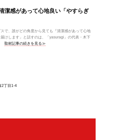
清潔感があって心地良い「やすらぎ
スで、誰がどの角度から見ても『清潔感があって心地
けします」と話すのは、「yasuragi」の代表・木下
取材記事の続きを見る≫
2丁目1-4