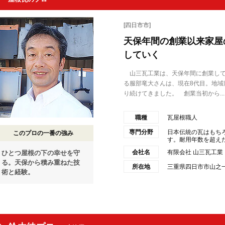
[四日市市]
天保年間の創業以来家屋
していく
山三瓦工業は、天保年間に創業して
る服部竜大さんは、現在8代目。地域
り続けてきました。 創業当初から...
職種
瓦屋根職人
専門分野
日本伝統の瓦はもち
このプロの一番の強み
す。耐用年数を超えた
会社名
有限会社 山三瓦工
ひとつ屋根の下の幸せを守
る。天保から積み重ねた技
所在地
三重県四日市市山之一色
術と経験。