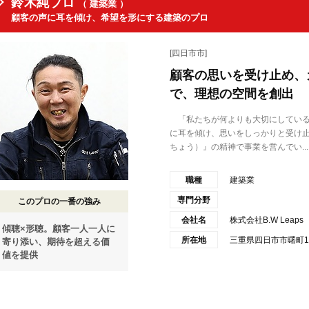
鈴木純プロ
（ 建築業 ）
顧客の声に耳を傾け、希望を形にする建築のプロ
[四日市市]
顧客の思いを受け止め、
で、理想の空間を創出
「私たちが何よりも大切にしている
に耳を傾け、思いをしっかりと受け
ちょう）』の精神で事業を営んでい...
職種
建築業
専門分野
このプロの一番の強み
会社名
株式会社B.W Leaps
傾聴×形聴。顧客一人一人に
所在地
三重県四日市市曙町14
寄り添い、期待を超える価
値を提供