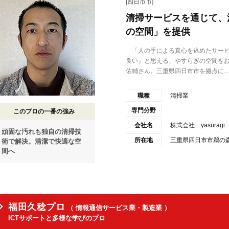
[四日市市]
清掃サービスを通じて、
の空間」を提供
「人の手による真心を込めたサービ
良い』と思える、やすらぎの空間をお届
佑輔さん。三重県四日市市を拠点に...
職種
清掃業
専門分野
このプロの一番の強み
会社名
株式会社 yasuragi
頑固な汚れも独自の清掃技
所在地
三重県四日市市鵜の森
術で解決。清潔で快適な空
間へ
福田久稔プロ
（ 情報通信サービス業・製造業 ）
ICTサポートと多様な学びのプロ