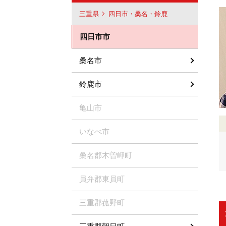
三重県
四日市・桑名・鈴鹿
四日市市
桑名市
鈴鹿市
亀山市
いなべ市
桑名郡木曽岬町
員弁郡東員町
三重郡菰野町