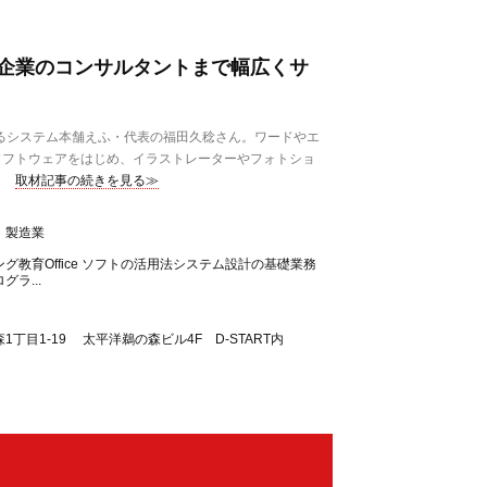
企業のコンサルタントまで幅広くサ
いるシステム本舗えふ・代表の福田久稔さん。ワードやエ
ソフトウェアをはじめ、イラストレーターやフォトショ
取材記事の続きを見る≫
・製造業
グ教育Office ソフトの活用法システム設計の基礎業務
ラ...
丁目1-19 太平洋鵜の森ビル4F D-START内