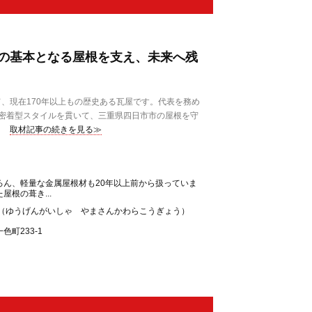
の基本となる屋根を支え、未来へ残
、現在170年以上もの歴史ある瓦屋です。代表を務め
密着型スタイルを貫いて、三重県四日市市の屋根を守
取材記事の続きを見る≫
ろん、軽量な金属屋根材も20年以上前から扱っていま
屋根の葺き...
業（ゆうげんがいしゃ やまさんかわらこうぎょう）
町233-1