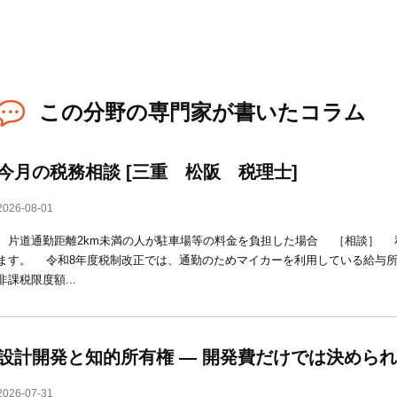
この分野の専門家が書いたコラム
今月の税務相談 [三重 松阪 税理士]
2026-08-01
片道通勤距離2km未満の人が駐車場等の料金を負担した場合 ［相談］ 
ます。 令和8年度税制改正では、通勤のためマイカーを利用している給与
非課税限度額...
設計開発と知的所有権 ― 開発費だけでは決めら
2026-07-31