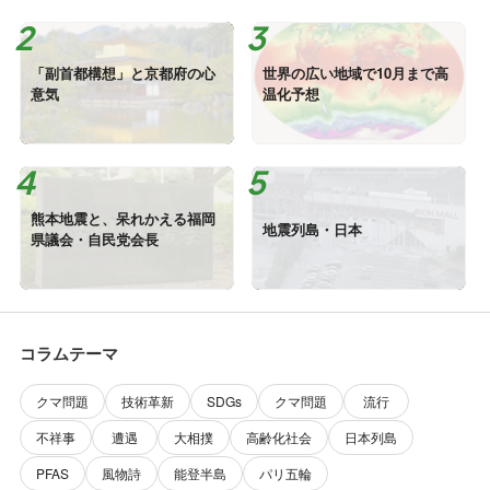
「副首都構想」と京都府の心
世界の広い地域で10月まで高
意気
温化予想
熊本地震と、呆れかえる福岡
地震列島・日本
県議会・自民党会長
コラムテーマ
クマ問題
技術革新
SDGs
クマ問題
流行
不祥事
遭遇
大相撲
高齢化社会
日本列島
PFAS
風物詩
能登半島
パリ五輪