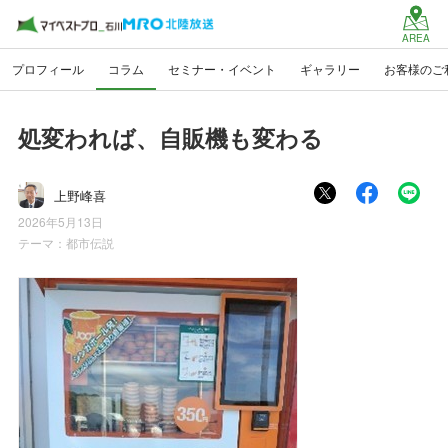
AREA
プロフィール
コラム
セミナー・イベント
ギャラリー
お客様のご
処変われば、自販機も変わる
上野峰喜
2026年5月13日
テーマ：
都市伝説