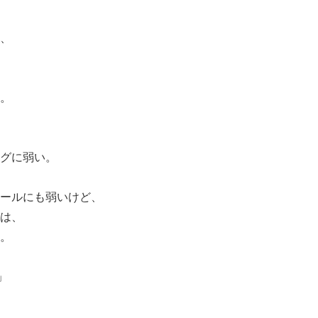
、
。
グに弱い。
ールにも弱いけど、
は、
。
」