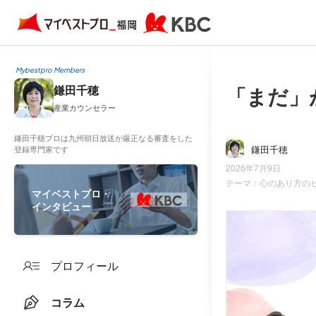
Mybestpro Members
「まだ」
鎌田千穂
産業カウンセラー
鎌田千穂プロは九州朝日放送が厳正なる審査をした
鎌田千穂
登録専門家です
2026年7月9日
テーマ：
心のあり方の
マイベストプロ・
インタビュー
プロフィール
コラム