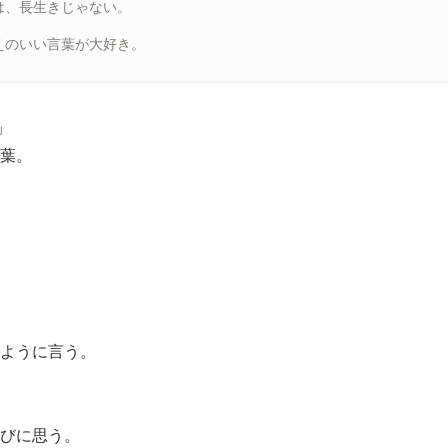
は、長生きじゃない。
えのいい言葉が大好き。
」
葉。
ように言う。
びに思う。