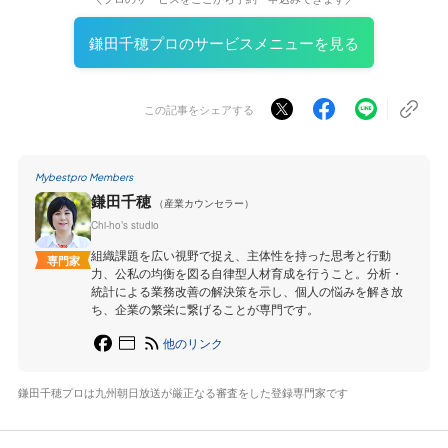
鎌田千穂プロのサービスメニューを見る
この記事をシェアする
Mybestpro Members
鎌田千穂
（産業カウンセラー）
Chi-ho’s studio
組織課題を広い視野で捉え、主体性を持った思考と行動
専門家
力、公私の均衡を図る自律型人材育成を行うこと。分析・
統計による業務改善の解決策を示し、個人の悩みを解き放
ち、企業の繁栄に繋げることが専門です。
他のリンク
鎌田千穂プロは九州朝日放送が厳正なる審査をした登録専門家です