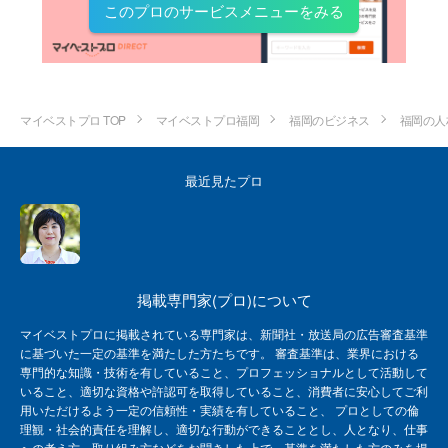
このプロのサービスメニューをみる
マイベストプロ TOP
マイベストプロ福岡
福岡のビジネス
福岡の人
最近見たプロ
掲載専門家(プロ)について
マイベストプロに掲載されている専門家は、新聞社・放送局の広告審査基準
に基づいた一定の基準を満たした方たちです。 審査基準は、業界における
専門的な知識・技術を有していること、プロフェッショナルとして活動して
いること、適切な資格や許認可を取得していること、消費者に安心してご利
用いただけるよう一定の信頼性・実績を有していること、 プロとしての倫
理観・社会的責任を理解し、適切な行動ができることとし、人となり、仕事
への考え方、取り組み方などをお聞きした上で、基準を満たした方のみを掲