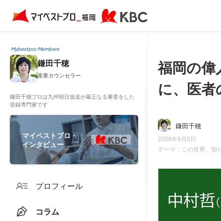
Mybestpro Members
福岡の偉
鎌田千穂
産業カウンセラー
に、医者
鎌田千穂プロは九州朝日放送が厳正なる審査をした
登録専門家です
鎌田千穂
マイベストプロ・
2026年6月5日
インタビュー
テーマ：
この世界、知
プロフィール
コラム