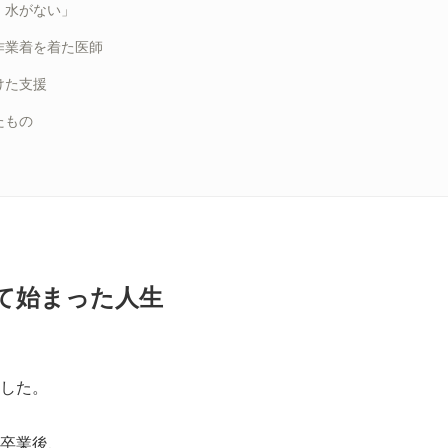
、水がない」
作業着を着た医師
けた支援
たもの
て始まった人生
、
した。
卒業後、