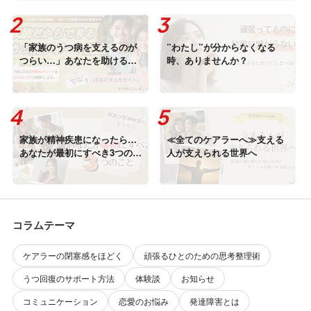
「家族のうつ病を支えるのが
”わたし”が分からなくなる
つらい…」あなたを助ける無
時、ありませんか？
料メルマガを配信中！
家族が精神疾患になったら…
≪全てのケアラーへ≫支える
あなたが最初にすべき3つのこ
人が支えられる世界へ
と
コラムテーマ
ケアラーの閉塞感をほどく
頑張るひとのための思考整理術
うつ回復のサポート方法
体験談
お知らせ
コミュニケーション
恋愛のお悩み
発達障害とは