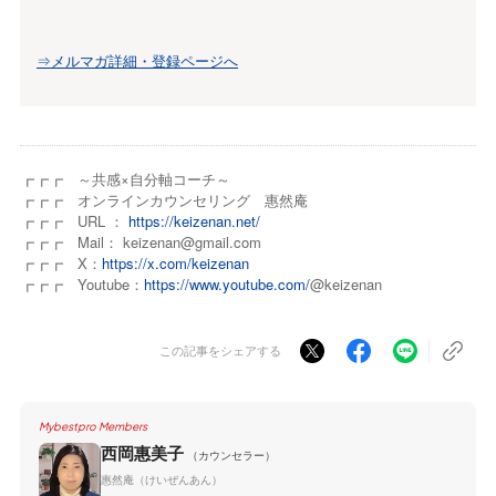
⇒メルマガ詳細・登録ページへ
┏┏┏ ～共感×自分軸コーチ～
┏┏┏ オンラインカウンセリング 惠然庵
┏┏┏ URL ：
https://keizenan.net/
┏┏┏ Mail： keizenan@gmail.com
┏┏┏ X：
https://x.com/keizenan
┏┏┏ Youtube：
https://www.youtube.com/
@keizenan
この記事をシェアする
Mybestpro Members
西岡惠美子
（カウンセラー）
惠然庵（けいぜんあん）