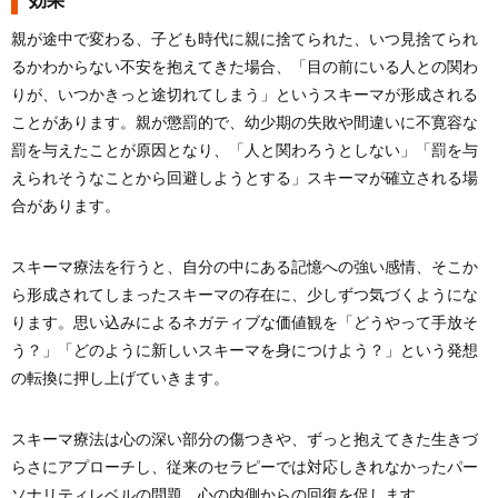
効果
親が途中で変わる、子ども時代に親に捨てられた、いつ見捨てられ
るかわからない不安を抱えてきた場合、「目の前にいる人との関わ
りが、いつかきっと途切れてしまう」というスキーマが形成される
ことがあります。親が懲罰的で、幼少期の失敗や間違いに不寛容な
罰を与えたことが原因となり、「人と関わろうとしない」「罰を与
えられそうなことから回避しようとする」スキーマが確立される場
合があります。
スキーマ療法を行うと、自分の中にある記憶への強い感情、そこか
ら形成されてしまったスキーマの存在に、少しずつ気づくようにな
ります。思い込みによるネガティブな価値観を「どうやって手放そ
う？」「どのように新しいスキーマを身につけよう？」という発想
の転換に押し上げていきます。
スキーマ療法は心の深い部分の傷つきや、ずっと抱えてきた生きづ
らさにアプローチし、従来のセラピーでは対応しきれなかったパー
ソナリティレベルの問題、心の内側からの回復を促します。