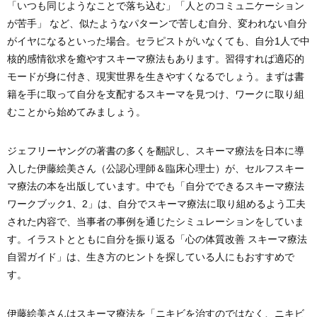
「いつも同じようなことで落ち込む」「人とのコミュニケーション
が苦手」 など、似たようなパターンで苦しむ自分、変われない自分
がイヤになるといった場合。セラピストがいなくても、自分1人で中
核的感情欲求を癒やすスキーマ療法もあります。習得すれば適応的
モードが身に付き、現実世界を生きやすくなるでしょう。まずは書
籍を手に取って自分を支配するスキーマを見つけ、ワークに取り組
むことから始めてみましょう。
ジェフリーヤングの著書の多くを翻訳し、スキーマ療法を日本に導
入した伊藤絵美さん（公認心理師＆臨床心理士）が、セルフスキー
マ療法の本を出版しています。中でも「自分でできるスキーマ療法
ワークブック1、2」は、自分でスキーマ療法に取り組めるよう工夫
された内容で、当事者の事例を通じたシミュレーションをしていま
す。イラストとともに自分を振り返る「心の体質改善 スキーマ療法
自習ガイド」は、生き方のヒントを探している人にもおすすめで
す。
伊藤絵美さんはスキーマ療法を「ニキビを治すのではなく、ニキビ