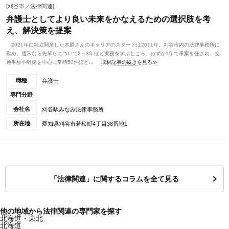
[刈谷市／法律関連]
弁護士としてより良い未来をかなえるための選択肢を考
え、解決策を提案
2021年に独立開業した木庭さんのキャリアのスタートは2011年。刈谷市内の法律事務所に
勤め、通常なら先輩らについて2～3年ほど実務を学ぶところ、わずか1年で事案を任され、交
通事故や離婚を中心に常時50件ほど...
取材記事の続きを見る≫
職種
弁護士
専門分野
会社名
刈谷駅みなみ法律事務所
所在地
愛知県刈谷市若松町4丁目38番地1
「法律関連」に関するコラムを全て見る
他の地域から法律関連の専門家を探す
北海道・東北
北海道