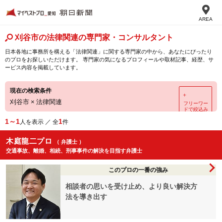
AREA
刈谷市の法律関連の専門家・コンサルタント
日本各地に事務所を構える「法律関連」に関する専門家の中から、あなたにぴったり
のプロをお探しいただけます。 専門家の気になるプロフィールや取材記事、経歴、サ
ービス内容を掲載しています。
現在の検索条件
＋
刈谷市
×
法律関連
フリーワー
ドで絞込み
1～1
1
人を表示 ／ 全
件
木庭龍二プロ
（ 弁護士 ）
交通事故、離婚、相続、刑事事件の解決を目指す弁護士
このプロの一番の強み
相談者の思いを受け止め、より良い解決方
法を導き出す