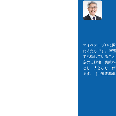
マイベストプロに掲
た方たちです。 審
て活動していること
定の信頼性・実績を
とし、人となり、仕
ます。［→
審査基準