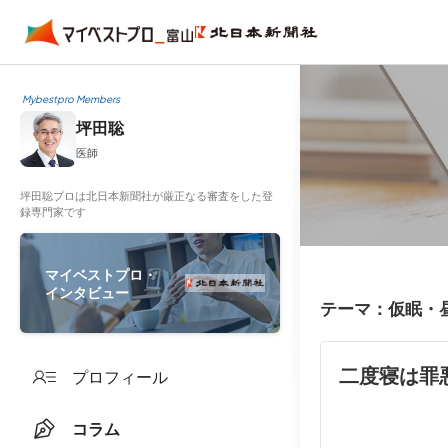
Mybestpro Members
坪田聡
医師
坪田聡プロは北日本新聞社が厳正なる審査をした登
録専門家です
マイベストプロ・
インタビュー
テーマ：仮眠・
二度寝は罪
プロフィール
コラム