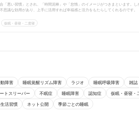
合「悪い習慣」とされ、「時間泥棒」や「怠惰」のイメージがつきまといます。し
不思議な効用があり、上手に活用すれば幸福感と活力をもたらしてくれるのです。
仮眠・昼寝・二度寝
運動障害
睡眠覚醒リズム障害
ラジオ
睡眠呼吸障害
雑誌
ートスリーパー
不眠症
睡眠障害
認知症
仮眠・昼寝・
生活習慣
ネット公開
季節ごとの睡眠