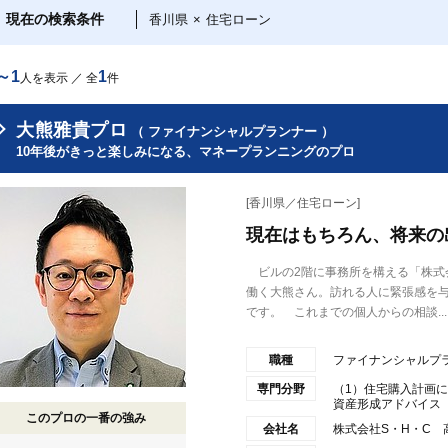
現在の検索条件
香川県
×
住宅ローン
～1
1
人を表示 ／ 全
件
大熊雅貴プロ
（ ファイナンシャルプランナー ）
10年後がきっと楽しみになる、マネープランニングのプロ
[香川県／住宅ローン]
現在はもちろん、将来の
ビルの2階に事務所を構える「株式会
働く大熊さん。訪れる人に緊張感を
です。 これまでの個人からの相談...
職種
ファイナンシャルプ
専門分野
（1）住宅購入計画に
資産形成アドバイス（3
このプロの一番の強み
会社名
株式会社S・H・C 