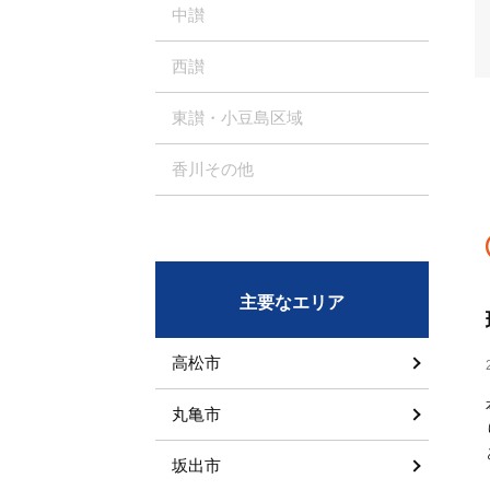
中讃
西讃
東讃・小豆島区域
香川その他
主要なエリア
高松市
丸亀市
坂出市