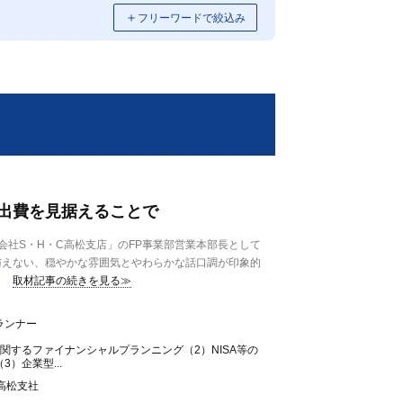
＋
フリーワードで絞込み
出費を見据えることで
社S・H・C高松支店」のFP事業部営業本部長として
与えない、穏やかな雰囲気とやわらかな話口調が印象的
取材記事の続きを見る≫
ランナー
関するファイナンシャルプランニング（2）NISA等の
）企業型...
高松支社