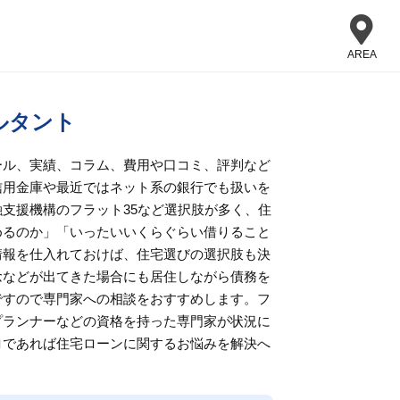
AREA
ルタント
ール、実績、コラム、費用や口コミ、評判など
信用金庫や最近ではネット系の銀行でも扱いを
支援機構のフラット35など選択肢が多く、住
めるのか」「いったいいくらぐらい借りること
情報を仕入れておけば、住宅選びの選択肢も決
念などが出てきた場合にも居住しながら債務を
ですので専門家への相談をおすすめします。フ
プランナーなどの資格を持った専門家が状況に
ロであれば住宅ローンに関するお悩みを解決へ