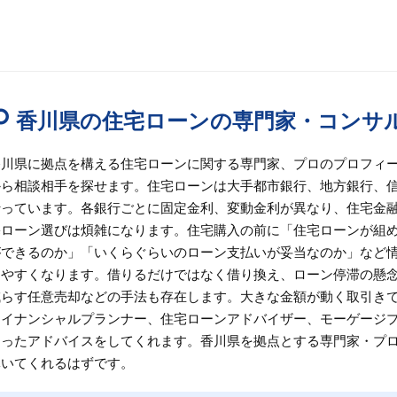
香川県の住宅ローンの専門家・コンサ
香川県に拠点を構える住宅ローンに関する専門家、プロのプロフィ
から相談相手を探せます。住宅ローンは大手都市銀行、地方銀行、
行っています。各銀行ごとに固定金利、変動金利が異なり、住宅金融
宅ローン選びは煩雑になります。住宅購入の前に「住宅ローンが組
ができるのか」「いくらぐらいのローン支払いが妥当なのか」など
めやすくなります。借りるだけではなく借り換え、ローン停滞の懸
減らす任意売却などの手法も存在します。大きな金額が動く取引き
ァイナンシャルプランナー、住宅ローンアドバイザー、モーゲージ
あったアドバイスをしてくれます。香川県を拠点とする専門家・プ
導いてくれるはずです。