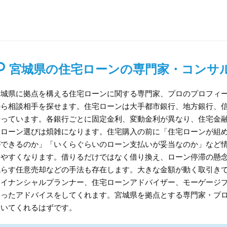
宮城県の住宅ローンの専門家・コンサ
宮城県に拠点を構える住宅ローンに関する専門家、プロのプロフィ
から相談相手を探せます。住宅ローンは大手都市銀行、地方銀行、
行っています。各銀行ごとに固定金利、変動金利が異なり、住宅金融
宅ローン選びは煩雑になります。住宅購入の前に「住宅ローンが組
ができるのか」「いくらぐらいのローン支払いが妥当なのか」など
めやすくなります。借りるだけではなく借り換え、ローン停滞の懸
減らす任意売却などの手法も存在します。大きな金額が動く取引き
ァイナンシャルプランナー、住宅ローンアドバイザー、モーゲージ
あったアドバイスをしてくれます。宮城県を拠点とする専門家・プ
導いてくれるはずです。