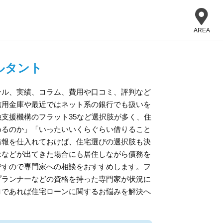
AREA
ルタント
ール、実績、コラム、費用や口コミ、評判など
信用金庫や最近ではネット系の銀行でも扱いを
支援機構のフラット35など選択肢が多く、住
めるのか」「いったいいくらぐらい借りること
情報を仕入れておけば、住宅選びの選択肢も決
念などが出てきた場合にも居住しながら債務を
ですので専門家への相談をおすすめします。フ
プランナーなどの資格を持った専門家が状況に
ロであれば住宅ローンに関するお悩みを解決へ