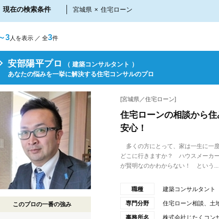
現在の検索条件
宮城県
×
住宅ローン
～3
3
人を表示 ／ 全
件
安部陽平プロ
（ 建築コンサルタント ）
あなたの悩みを一挙に解決する住宅コンサルのプロ
[宮城県／住宅ローン]
住宅ローンの相談から住
安心！
多くの方にとって、家は一生に一度
どこに行きますか？ ハウスメーカ
が賢明なのかわからない！ という...
職種
建築コンサルタント
専門分野
住宅ローン相談、土
このプロの一番の強み
事務所名
株式会社じたくコン