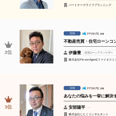
パートナーズライフプランニング
宮城
不動産売買・住宅ローンコ
2位
伊藤豊
住宅ローンアドバイザー
株式会社Fin-est Agent(ファイネ
宮城
あなたの悩みを一挙に解決
3位
安部陽平
株式会社じたくコンサルタント