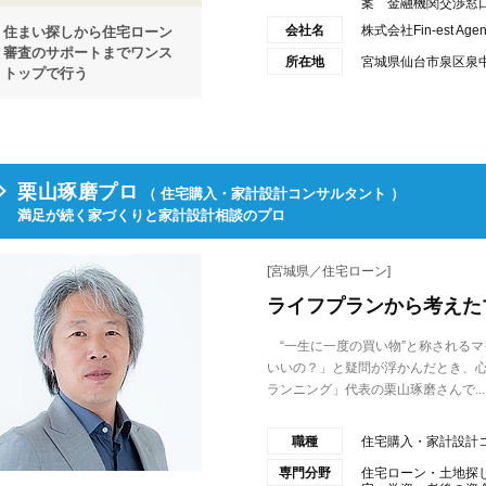
案 金融機関交渉窓口
会社名
株式会社Fin-est A
住まい探しから住宅ローン
審査のサポートまでワンス
所在地
宮城県仙台市泉区泉中央
トップで行う
栗山琢磨プロ
（ 住宅購入・家計設計コンサルタント ）
満足が続く家づくりと家計設計相談のプロ
[宮城県／住宅ローン]
ライフプランから考えた
“一生に一度の買い物”と称される
いいの？」と疑問が浮かんだとき、
ランニング」代表の栗山琢磨さんで...
職種
住宅購入・家計設計
専門分野
住宅ローン・土地探