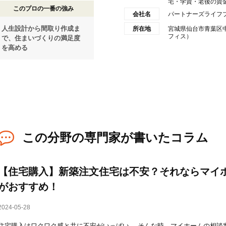
宅・学資・老後の資金計
このプロの一番の強み
会社名
パートナーズライフ
人生設計から間取り作成ま
所在地
宮城県仙台市青葉区中央1
フィス）
で、住まいづくりの満足度
を高める
この分野の専門家が書いたコラム
【住宅購入】新築注文住宅は不安？それならマイ
がおすすめ！
2024-05-28
住宅購入はワクワク感と共に不安がいっぱい。 そんな時、マイホームの相談