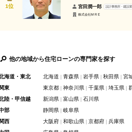
1位
宮田潤一郎
設計事務所・建設
株式会社M R E
他の地域から住宅ローンの専門家を探す
北海道・東北
北海道
青森県
岩手県
秋田県
宮
関東
東京都
神奈川県
千葉県
埼玉県
北陸・甲信越
新潟県
富山県
石川県
中部
静岡県
岐阜県
関西
大阪府
和歌山県
京都府
兵庫県