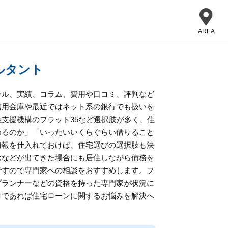
AREA
ルタント
ール、実績、コラム、費用や口コミ、評判など
信用金庫や最近ではネット系の銀行でも扱いを
支援機構のフラット35など選択肢が多く、住
めるのか」「いったいいくらぐらい借りること
情報を仕入れておけば、住宅選びの選択肢も決
念などが出てきた場合にも居住しながら債務を
ですので専門家への相談をおすすめします。フ
プランナーなどの資格を持った専門家が状況に
ロであれば住宅ローンに関するお悩みを解決へ