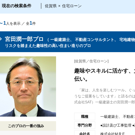
現在の検索条件
佐賀県
×
住宅ローン
～1
1
人を表示 ／ 全
件
宮田潤一郎プロ
（ 一級建築士、 不動産コンサルタント、 宅地建物
リスクを踏まえた趣味性の高い住まい造りのプロ
[佐賀県／住宅ローン]
趣味やスキルに活かす、
伝い。
「家は、人生を楽しむツール。ぐっ
うなご提案をしています」と語るのは、W
式会社SAT）一級建築士の宮田潤一郎..
職種
一級建築士、 不動産
専門分野
●設計及び工事監理 
このプロの一番の強み
会社名
株式会社M R E