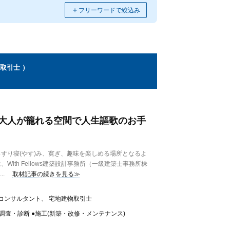
＋
フリーワードで絞込み
取引士 ）
大人が籠れる空間で人生謳歌のお手
すり寝(やす)み、寛ぎ、趣味を楽しめる場所となるよ
ith Fellows建築設計事務所（一級建築士事務所株
.
取材記事の続きを見る≫
コンサルタント、 宅地建物取引士
●調査・診断 ●施工(新築・改修・メンテナンス)