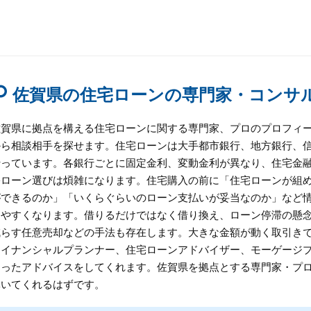
佐賀県の住宅ローンの専門家・コンサ
佐賀県に拠点を構える住宅ローンに関する専門家、プロのプロフィ
から相談相手を探せます。住宅ローンは大手都市銀行、地方銀行、
行っています。各銀行ごとに固定金利、変動金利が異なり、住宅金融
宅ローン選びは煩雑になります。住宅購入の前に「住宅ローンが組
ができるのか」「いくらぐらいのローン支払いが妥当なのか」など
めやすくなります。借りるだけではなく借り換え、ローン停滞の懸
減らす任意売却などの手法も存在します。大きな金額が動く取引き
ァイナンシャルプランナー、住宅ローンアドバイザー、モーゲージ
あったアドバイスをしてくれます。佐賀県を拠点とする専門家・プ
導いてくれるはずです。