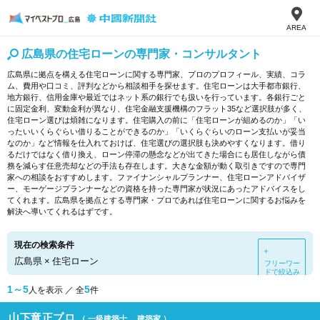
AREA
広島県の住宅ローンの専門家・コンサルタント
広島県に拠点を構える住宅ローンに関する専門家、プロのプロフィール、実績、コラ
ム、費用や口コミ、評判などから相談相手を探せます。住宅ローンは大手都市銀行、
地方銀行、信用金庫や最近ではネット系の銀行でも扱いを行っています。各銀行ごと
に固定金利、変動金利が異なり、住宅金融支援機構のフラット35など選択肢が多く、
住宅ローン選びは煩雑になります。住宅購入の前に「住宅ローンが組めるのか」「い
ったいいくらぐらい借りることができるのか」「いくらぐらいのローン支払いが妥当
なのか」など情報を仕入れておけば、住宅選びの選択肢も決めやすくなります。借り
るだけではなく借り換え、ローン停滞の懸念などが出てきた場合にも居住しながら債
務を減らす任意売却などの手法も存在します。大きな金額が動く取引きですので専門
家への相談をおすすめします。ファイナンシャルプランナー、住宅ローンアドバイザ
ー、モーゲージプランナーなどの資格を持った専門家が状況にあったアドバイスをし
てくれます。広島県を拠点とする専門家・プロであれば住宅ローンに関するお悩みを
解決へ導いてくれるはずです。
現在の検索条件
＋
広島県
×
住宅ローン
フリーワー
ドで絞込み
1～5
5
人を表示 ／ 全
件
山下竜正プロ
（ 一級建築士、 建築家 ）