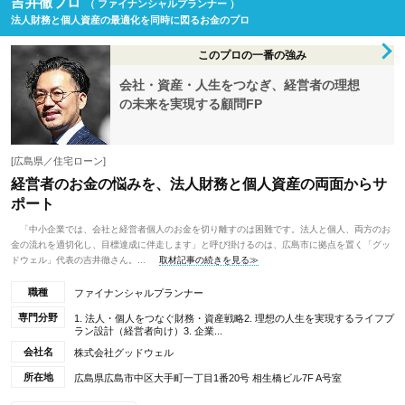
吉井徹プロ
（ ファイナンシャルプランナー ）
法人財務と個人資産の最適化を同時に図るお金のプロ
このプロの一番の強み
会社・資産・人生をつなぎ、経営者の理想
の未来を実現する顧問FP
[広島県／住宅ローン]
経営者のお金の悩みを、法人財務と個人資産の両面からサ
ポート
「中小企業では、会社と経営者個人のお金を切り離すのは困難です。法人と個人、両方のお
金の流れを適切化し、目標達成に伴走します」と呼び掛けるのは、広島市に拠点を置く「グッ
ドウェル」代表の吉井徹さん。...
取材記事の続きを見る≫
職種
ファイナンシャルプランナー
専門分野
1. 法人・個人をつなぐ財務・資産戦略2. 理想の人生を実現するライフプ
ラン設計（経営者向け）3. 企業...
会社名
株式会社グッドウェル
所在地
広島県広島市中区大手町一丁目1番20号 相生橋ビル7F A号室