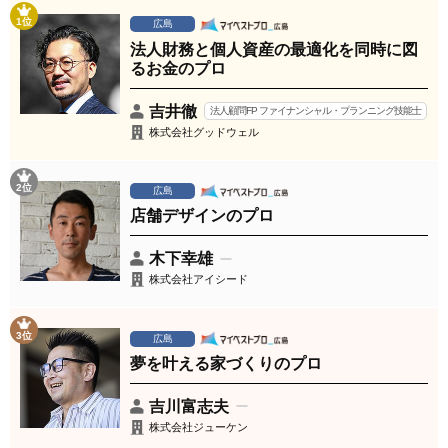
1位
広島
法人財務と個人資産の最適化を同時に図
るお金のプロ
吉井徹
法人顧問FP ファイナンシャル・プランニング技能士
株式会社グッドウェル
2位
広島
店舗デザインのプロ
木下幸雄
株式会社アイシード
3位
広島
夢を叶える家づくりのプロ
吉川富志夫
株式会社ジューケン