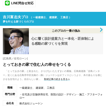
LINE問合せ対応
吉川富志夫プロ
（ 一級建築士、 建築家、 工務店 ）
夢を叶える家づくりのプロ
このプロの一番の強み
心に響く設計提案力と一本化・匠体制によ
る感動の家づくりを実現
[広島県／住宅ローン]
とっておきの家で住む人の幸せをつくる
「とっておきの家」と刻まれた、さりげないたたずまいの看板。広島南道路「吉島インタ
ー」近くにある広島市中区光南の（株）ジューケンはオフィスというより、木の温もりを感じ
させる住宅のよう。自分らしい家...
取材記事の続きを見る≫
職種
一級建築士、 建築家、 工務店
専門分野
・住宅及び店舗併用住宅、医院の設計・デザイン・施工・アフターフォ
ロー
会社名
株式会社ジューケン