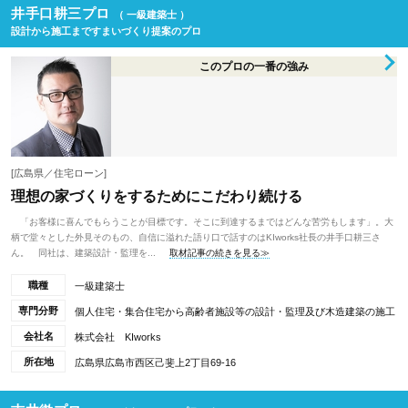
井手口耕三プロ
（ 一級建築士 ）
設計から施工まですまいづくり提案のプロ
このプロの一番の強み
[広島県／住宅ローン]
理想の家づくりをするためにこだわり続ける
「お客様に喜んでもらうことが目標です。そこに到達するまではどんな苦労もします」。大
柄で堂々とした外見そのもの、自信に溢れた語り口で話すのはKIworks社長の井手口耕三さ
ん。 同社は、建築設計・監理を...
取材記事の続きを見る≫
職種
一級建築士
専門分野
個人住宅・集合住宅から高齢者施設等の設計・監理及び木造建築の施工
会社名
株式会社 KIworks
所在地
広島県広島市西区己斐上2丁目69-16