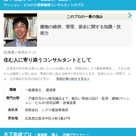
マンション・ビルの大規模修繕コンサルタントのプロ
このプロの一番の強み
建物の維持、管理、保全に関する知識・技
術力
[広島県／住宅ローン]
住む人に寄り添うコンサルタントとして
広島市中区平和大通りに面したビルの4階にある「有限会社シグマ建築事務所」。大きな窓
からは陽射しが差し込み、季節の色に染まる樹木や空が広がります。気持ちのよい空間で、ビ
ル、公共施設や住宅の設計を手が...
取材記事の続きを見る≫
職種
一級建築士、 建築家
専門分野
・戸建住宅から物流施設まで、幅広い用途の設計・監理・建物(マンシ
ョン・ビル)の劣化診断・改修提案
会社名
有限会社 シグマ建築事務所
所在地
広島県広島市中区小町1番27号
木下幸雄プロ
（ 建築家、 職人、 店舗デザイナー ）