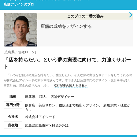
店舗デザインのプロ
このプロの一番の強み
店舗の成功をデザインする
[広島県／住宅ローン]
「店を持ちたい」という夢の実現に向けて、力強くサポー
ト
「いつかは自分のお店を持ちたい。独立したい」そんな夢の実現をサポートをしてくれるの
が株式会社アイシードの木下幸雄さんです。木下さんは店舗専門のデザイン・設計を手がけ、
事業計画、資金の借り入れ、場...
取材記事の続きを見る≫
職種
建築家、 職人、 店舗デザイナー
専門分野
飲食店、美容サロン、物販店まで幅広くデザイン。 新規創業・独立か
ら...
会社名
株式会社アイシード
所在地
広島県広島市南区段原3‐3‐11