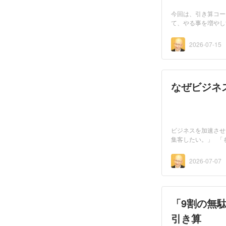
今回は、引き算コー
て、やる事を増やし
2026-07-15
なぜビジネ
ビジネスを加速させ
集客したい。」 「
う...
2026-07-07
「9割の無
引き算