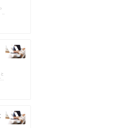
っ
..
っと
だろ
と