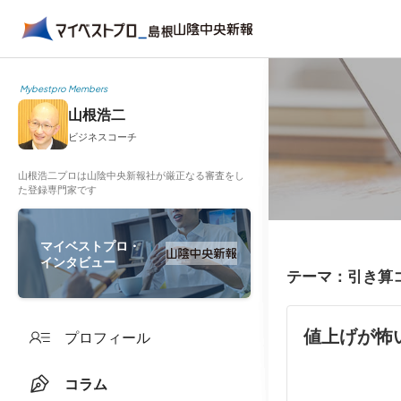
Mybestpro Members
山根浩二
ビジネスコーチ
山根浩二プロは山陰中央新報社が厳正なる審査をし
た登録専門家です
マイベストプロ・
インタビュー
テーマ：引き算
値上げが怖
プロフィール
コラム