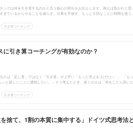
チングは何を引き算するのかと言う核心の部分をお伝えします。例えば良かれと思
すぎているからやることを減らす。仕事を手放す。もっと大切なことに時間を使う。.
引き算コーチング
スに引き算コーチングが有効なのか？
る人は「足し算」ではなく「引き算」が上手い「もっと売上を上げたい。」 「も
もっと新しいことに挑戦したい。」そう考えたとき、多くの人は「何をしたら良い
引き算コーチング
駄を捨て、1割の本質に集中する」ドイツ式思考法