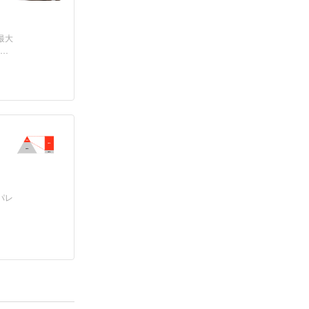
最大
パレ