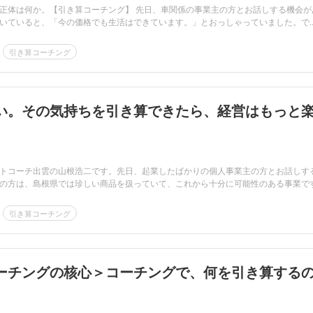
正体は何か。【引き算コーチング】 先日、車関係の事業主の方とお話しする機会が
いていると、「今の価格でも生活はできています。」とおっしゃっていました。で..
引き算コーチング
い。その気持ちを引き算できたら、経営はもっと
トコーチ出雲の山根浩二です。先日、起業したばかりの個人事業主の方とお話しす
の方は、島根県では珍しい商品を扱っていて、これから十分に可能性のある事業です.
引き算コーチング
ーチングの核心＞コーチングで、何を引き算する