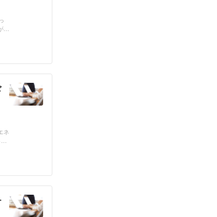
っ
が
ギ
エネ
っと
す