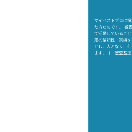
マイベストプロに掲
た方たちです。 審
て活動していること
定の信頼性・実績を
とし、人となり、仕
ます。［→
審査基準