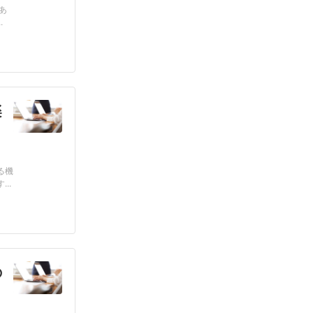
あ
.
楽
る機
..
の