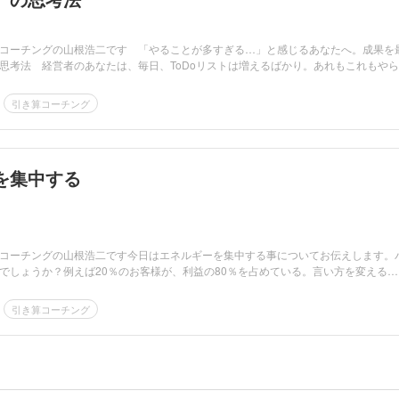
コーチングの山根浩二です 「やることが多すぎる…」と感じるあなたへ。成果を
思考法 経営者のあなたは、毎日、ToDoリストは増えるばかり。あれもこれもやら
引き算コーチング
を集中する
コーチングの山根浩二です今日はエネルギーを集中する事についてお伝えします。
でしょうか？例えば20％のお客様が、利益の80％を占めている。言い方を変える
引き算コーチング