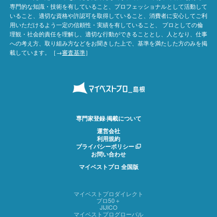
専門的な知識・技術を有していること、プロフェッショナルとして活動して
いること、適切な資格や許認可を取得していること、消費者に安心してご利
用いただけるよう一定の信頼性・実績を有していること、 プロとしての倫
理観・社会的責任を理解し、適切な行動ができることとし、人となり、仕事
への考え方、取り組み方などをお聞きした上で、基準を満たした方のみを掲
載しています。［→
審査基準
］
専門家登録·掲載について
運営会社
利用規約
プライバシーポリシー
お問い合わせ
マイベストプロ 全国版
マイベストプロダイレクト
プロ50＋
JIJICO
マイベストプログローバル