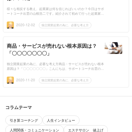
様々な相反する教え、起業家は何を信じればいいのか？今日はサポ
ートコーチ出雲の山根浩二です。紹介されて初めて行った起業家の
方から、事業コンセプトについて、初めて会った経営者に、数時間
もダメ出しを...
2020-12-02
独立開業起業の為に、必要な考え方
商品・サービスが売れない根本原因は？
「〇〇〇〇〇〇〇」
独立開業起業の為に、必要な考え方商品・サービスが売れない根本
原因は？「〇〇〇〇〇〇〇」こんにちは、サポートコーチ出雲の山
根浩二です。起業した方、起業したい方と話していて、問いかける
質問があり...
2020-11-20
独立開業起業の為に、必要な考え方
コラムテーマ
引き算コーチング
人生インタビュー
人間関係・コミュニケーション
エステサロン 値上げ