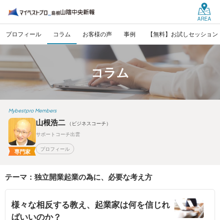
AREA
プロフィール
コラム
お客様の声
事例
【無料】お試しセッション
コラム
Mybestpro Members
山根浩二
（ビジネスコーチ）
サポートコーチ出雲
プロフィール
専門家
テーマ：独立開業起業の為に、必要な考え方
様々な相反する教え、起業家は何を信じれ
ばいいのか？