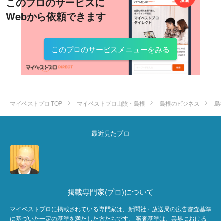
このプロのサービスに
Webから依頼できます
このプロのサービスメニューをみる
マイベストプロ TOP
マイベストプロ山陰・島根
島根のビジネス
島
最近見たプロ
掲載専門家(プロ)について
マイベストプロに掲載されている専門家は、新聞社・放送局の広告審査基準
に基づいた一定の基準を満たした方たちです。 審査基準は、業界における