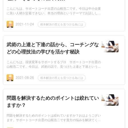
こんにちは、サポートコーチ出雲の山根浩二です。今日は中小企業
に良い人材が定着できない、本当の理由というテーマでお話ししま
す。今回はその中でも採用しても、経営者から見て、自発的な行動
がなかったり...
2021-11-24
根本解決の答えを見つける為には
武術の上達と下達の話から、コーチングな
どの心理技法の学びを活かす秘訣
こんにちは、現状変革をサポートするプロ サポートコーチ出雲の
山根浩二です。今日は、武術の話で、見つけた上達と下達という内
容でコラムを、お伝えします。これは、武術だけではなくて、コー
チングにも、...
2021-08-26
根本解決の答えを見つける為には
問題を解決するためのポイントは絞れてい
ますか？
問題を解決するためのポイントは絞れていますか？おはようござい
ます。サポートコーチ出雲の山根浩二です貴方の悩みを解決てくれ
る専門家は必ずいます。今は見えていないだけかもしれません。た