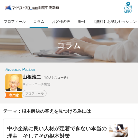
AREA
プロフィール
コラム
お客様の声
事例
【無料】お試しセッション
コラム
Mybestpro Members
山根浩二
（ビジネスコーチ）
サポートコーチ出雲
プロフィール
専門家
テーマ：根本解決の答えを見つける為には
中小企業に良い人材が定着できない本当の
理由 そしてその根本対策