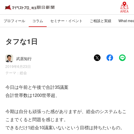
AREA
プロフィール
コラム
セミナー・イベント
ご相談と実績
What mea
タフな1日
武居知行
2019年6月23日
テーマ：
総会
今日は午前と午後で合計35議案
合計世帯数は1200世帯超、
今期は自分も頑張った感がありますが、総会のシステムもこ
こまでくると問題を感じます。
できるだけ1総会10議案いないという目標は持ちたいもの。