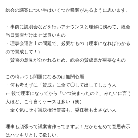
総会の議案につい手はいくつか種類があるように思います。
・事前に説明会などを行いアナウンスと理解に務めて、総会
当日賛否だけ出せば良いもの
・理事会運営上の問題で、必要なもの（理事になればわかる
ので賛成して！）
・賛否の意見が分かれるため、総会の賛成票が重要なもの
この時いつも問題になるのは無関心層
・何も考えずに「賛成」に全て◯して出してしまう人
← 後で理事になってから「いつ決まったの？」みたいに言う
人ほど、こう言うケースは多い（笑）
・全く気にせず議決権行使書も、委任状も出さない人
理事も頑張って議案書作ってますよ！だからせめて意思表示
はハッキリとして欲しい。