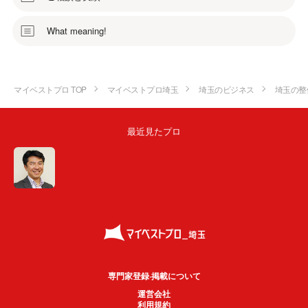
What meaning!
マイベストプロ TOP
マイベストプロ埼玉
埼玉のビジネス
埼玉の整
最近見たプロ
専門家登録·掲載について
運営会社
利用規約