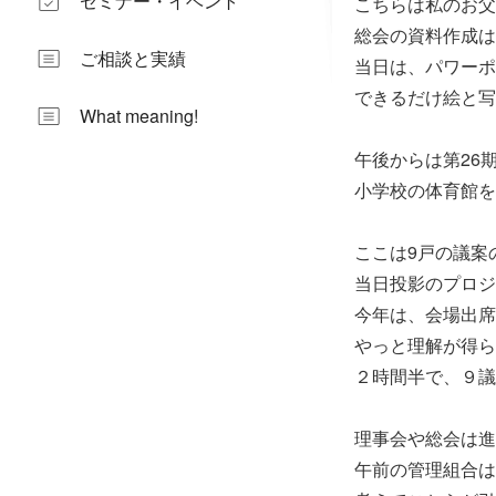
セミナー・イベント
こちらは私のお父
総会の資料作成は
ご相談と実績
当日は、パワーポ
できるだけ絵と写
What meaning!
午後からは第26
小学校の体育館を
ここは9戸の議案
当日投影のプロジ
今年は、会場出席
やっと理解が得ら
２時間半で、９議
理事会や総会は進
午前の管理組合は