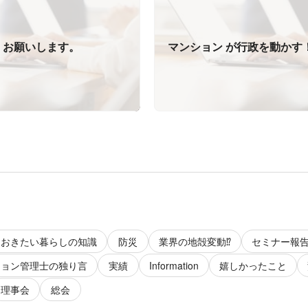
くお願いします。
マンション が行政を動かす
ておきたい暮らしの知識
防災
業界の地殻変動⁉️
セミナー報
ション管理士の独り言
実績
Information
嬉しかったこと
理事会
総会