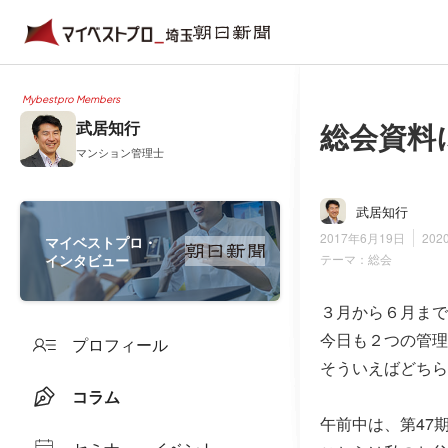
Mybestpro Members
総会資料
武居知行
マンション管理士
武居知行
2017年6月19日
202
マイベストプロ・
インタビュー
テーマ：
総会
３月から６月まで
今日も２つの管理
プロフィール
そういえばどちら
コラム
午前中は、第47