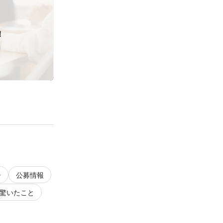
！
告
公募情報
驚いたこと