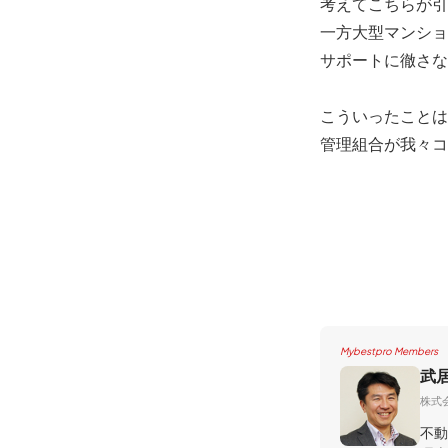
考えてこちらが引
一方大型マンショ
サポートに徹さな
こういったことは
管理組合が我々コ
Mybestpro Members
武
株式
不動