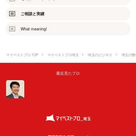
ご相談と実績
What meaning!
マイベストプロ TOP
マイベストプロ埼玉
埼玉のビジネス
埼玉の整
最近見たプロ