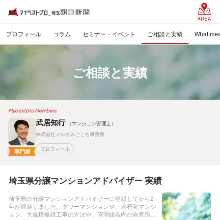
AREA
プロフィール
コラム
セミナー・イベント
ご相談と実績
What mea
ご相談と実績
Mybestpro Members
武居知行
（マンション管理士）
株式会社メルすみごこち事務所
プロフィール
専門家
埼玉県分譲マンションアドバイザー 実績
埼玉県の分譲マンションアドバイザーに登録してから2
年が経過しました。タワーマンションや、老朽化マンシ
ョン、大規模修繕工事の方法や、管理組合内の合意形成