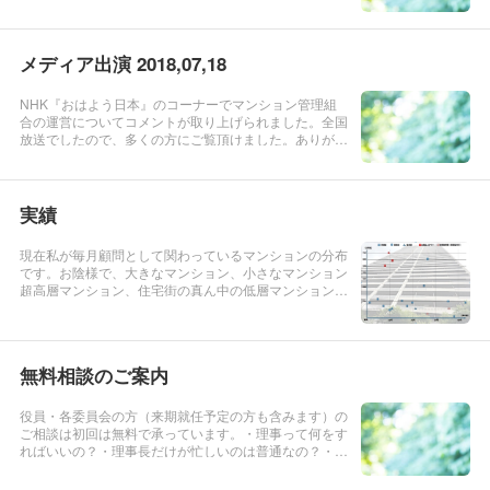
についてアドバイスを実施させていただきました。大規
模修繕工事では、修繕委員会を作る際の注意事項や「そ
もそも大規模修繕工事って...
メディア出演 2018,07,18
NHK『おはよう日本』のコーナーでマンション管理組
合の運営についてコメントが取り上げられました。全国
放送でしたので、多くの方にご覧頂けました。ありがと
うございます。
実績
現在私が毎月顧問として関わっているマンションの分布
です。お陰様で、大きなマンション、小さなマンション
超高層マンション、住宅街の真ん中の低層マンション複
数棟からなる団地型、古いマンション、新しいマンショ
ンまんべんなく対応させていただいています。
無料相談のご案内
役員・各委員会の方（来期就任予定の方も含みます）の
ご相談は初回は無料で承っています。・理事って何をす
ればいいの？・理事長だけが忙しいのは普通なの？・管
理会社から提案されている工事は必要なの？・区分所有
者からの苦情・要望はどうすればよいの？・大規模修繕