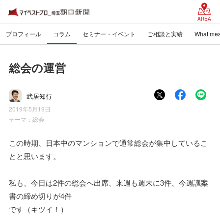
AREA
プロフィール
コラム
セミナー・イベント
ご相談と実績
What mea
総会の運営
武居知行
2019年5月19日
テーマ：
総会
この時期、日本中のマンションで通常総会が集中しているこ
とと思います。
私も、今日は2件の総会へ出席、来週も週末に3件、今週議案
書の締め切りが4件
です（キツイ！）