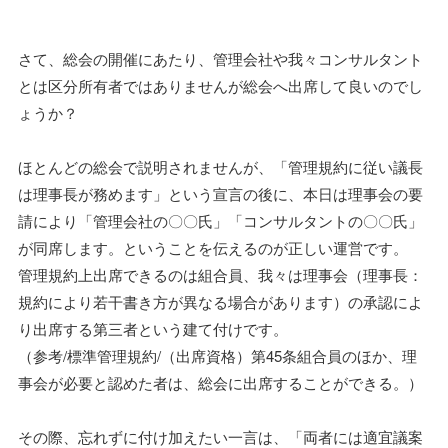
さて、総会の開催にあたり、管理会社や我々コンサルタント
とは区分所有者ではありませんが総会へ出席して良いのでし
ょうか？
ほとんどの総会で説明されませんが、「管理規約に従い議長
は理事長が務めます」という宣言の後に、本日は理事会の要
請により「管理会社の〇〇氏」「コンサルタントの〇〇氏」
が同席します。ということを伝えるのが正しい運営です。
管理規約上出席できるのは組合員、我々は理事会（理事長：
規約により若干書き方が異なる場合があります）の承認によ
り出席する第三者という建て付けです。
（参考/標準管理規約/（出席資格）第45条組合員のほか、理
事会が必要と認めた者は、総会に出席することができる。）
その際、忘れずに付け加えたい一言は、「両者には適宜議案