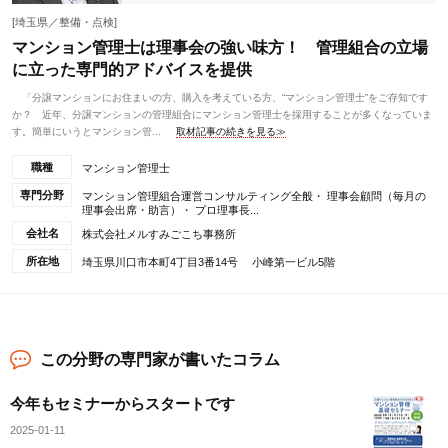
[埼玉県／整備・点検]
マンション管理士は理事会の強い味方！ 管理組合の立場
に立った専門的アドバイスを提供
「分譲マンションにお住まいの方、購入を考えている方、“マンション管理士”をご存知です
か？ 近年、分譲マンションの管理組合にマンション管理士を採用することが多くなっていま
す。簡単にいうとマンション管...
取材記事の続きを見る≫
職種
マンション管理士
専門分野
マンション管理組合運営コンサルティング全般・ 理事会顧問（毎月の
理事会出席・助言）・ プロ理事長...
会社名
株式会社メルすみごこち事務所
所在地
埼玉県川口市本町4丁目3番14号 小峰第一ビル5階
この分野の専門家が書いたコラム
今年もセミナーからスタートです
2025-01-11