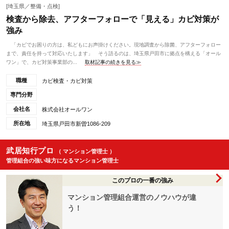
[埼玉県／整備・点検]
検査から除去、アフターフォローで「見える」カビ対策が
強み
「カビでお困りの方は、私どもにお声掛けください。現地調査から除菌、アフターフォロー
まで、責任を持って対応いたします」 そう語るのは、埼玉県戸田市に拠点を構える「オール
ワン」で、カビ対策事業部の...
取材記事の続きを見る≫
職種
カビ検査・カビ対策
専門分野
会社名
株式会社オールワン
所在地
埼玉県戸田市新曽1086-209
武居知行プロ
（ マンション管理士 ）
管理組合の強い味方になるマンション管理士
このプロの一番の強み
マンション管理組合運営のノウハウが違
う！