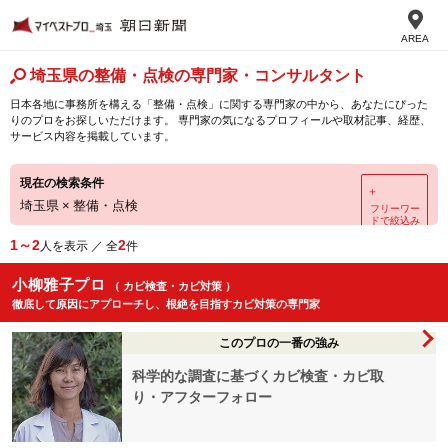
AREA
埼玉県の整備・点検の専門家・コンサルタント
日本各地に事務所を構える「整備・点検」に関する専門家の中から、あなたにぴった
りのプロをお探しいただけます。 専門家の気になるプロフィールや取材記事、経歴、
サービス内容を掲載しています。
現在の検索条件
＋
埼玉県
×
整備・点検
フリーワー
ドで絞込み
1～2
2
人を表示 ／ 全
件
小柳雅子プロ
（ カビ検査・カビ対策 ）
徹底して原因にアプローチし、根絶を目指すカビ対策の専門家
このプロの一番の強み
科学的な調査に基づくカビ検査・カビ取
り・アフターフォロー