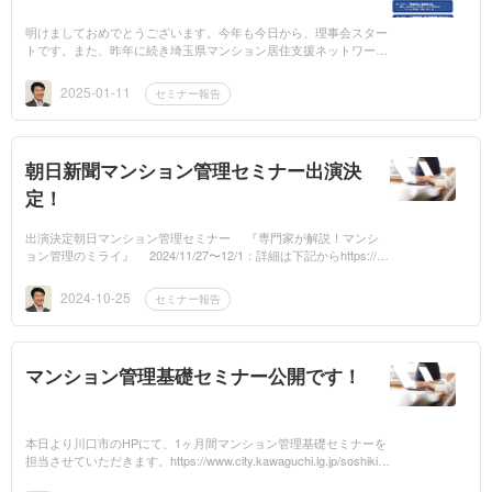
明けましておめでとうございます。今年も今日から、理事会スター
トです。また、昨年に続き埼玉県マンション居住支援ネットワーク
のウェブセミナー講師になっています。スタートは、1/20です。是
非ご視聴く...
2025-01-11
セミナー報告
朝日新聞マンション管理セミナー出演決
定！
出演決定朝日マンション管理セミナー 『専門家が解説！マンシ
ョン管理のミライ』 2024/11/27〜12/1：詳細は下記からhttps://w
ww.asahi.com/ads/jhf_mansionseminar2024/?cid=np_qr&code_id=ef
625562-77a9...
2024-10-25
セミナー報告
マンション管理基礎セミナー公開です！
本日より川口市のHPにて、1ヶ月間マンション管理基礎セミナーを
担当させていただきます。https://www.city.kawaguchi.lg.jp/soshiki/0
1130/040/2/24600.html