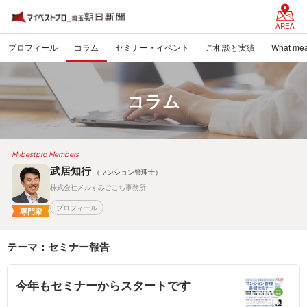
AREA
プロフィール
コラム
セミナー・イベント
ご相談と実績
What mea
コラム
Mybestpro Members
武居知行
（マンション管理士）
株式会社メルすみごこち事務所
プロフィール
専門家
テーマ：セミナー報告
今年もセミナーからスタートです