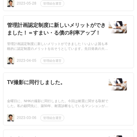
う記事になってい...
2023-05-28
管理組合運営
管理計画認定制度に新しいメリットができ
ました！＝すまい・る債の利率アップ！
管理計画認定制度に新しいメリットができました！いよいよ国も本
格的に認定制度のメリットを出そうとしています。先日発表の大規
模修繕工事における固定資産税の減免に加えて、今度は、すまい・
る債の利率ア...
2023-04-05
管理組合運営
TV撮影に同行しました。
金曜日に、NHKの撮影に同行しました。今回は耐震に関する取材で
した。私の顧問先に、築50年、耐震診断をしているマンションがあ
ります。今回の取材は、国の方針にもかかわらずなかなか進まない
耐震改修工事。...
2023-03-06
管理組合運営