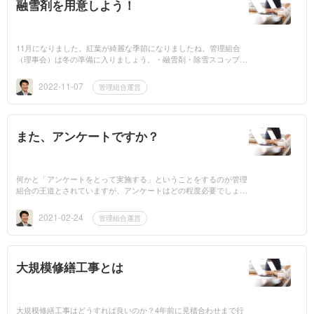
融雪剤を用意しよう！
11月になりました。紅葉が綺麗な季節になりましたね。管理組合
（理事会）は冬の準備に入りましょう。・融雪剤・除雪スコップご
用意されましたか？これらは、「雪が降るぞ〜」と言ってから調達
すると、金...
2022-11-07
管理組合運営
また、アンケートですか？
何かと「アンケートをとって実施する」ということをするのが管理
組合の王道とされていますが、アンケートはどの程度必要でしょう
か？話題が出た初期に皆さんがどう考えているのか、考えていない
のか、関心があ...
2021-02-24
管理組合運営
大規模修繕工事とは
大規模修繕工事はどうすれば良いのか？4年前に見積合わせまで行