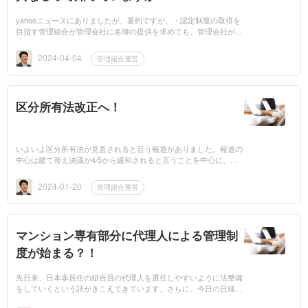
yahooニュースにありましたが、要約ですが、・認定制度の取得を
目指す管理組合が管理会社に名簿の提供を求めても、管理会社が個
人情報保護を理由に、管理組合に対し提供を拒むケースがある。・
管理会社大手10社...
2024-04-04
管理組合運営
区分所有法改正へ！
いよいよ区分所有法が見直されると言う報道がありました。報道の
中心は建て替え決議が4/5から緩和されると言うことを中心に、割
合が変わることが多く報道されています。しかしながら、現在 建
て替えに直面して...
2024-01-20
管理組合運営
マンション専有部分に代理人による管理制
度が始まる？！
先日来、日本非居住の組合員の代理人を選任しやすいように法整備
をしていくという話がきこえてきています。さらに、今日の日経新
聞では、代理人の中に「マンション管理士」などが想定できるとい