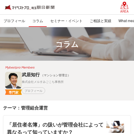
AREA
プロフィール
コラム
セミナー・イベント
ご相談と実績
What mea
コラム
Mybestpro Members
武居知行
（マンション管理士）
株式会社メルすみごこち事務所
プロフィール
専門家
テーマ：管理組合運営
「居住者名簿」の扱いが管理会社によって
異なるって知っていますか？