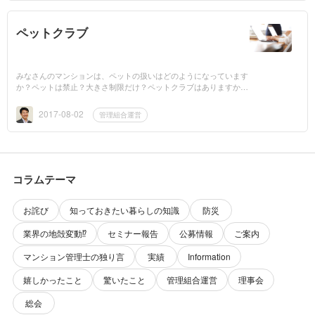
ペットクラブ
みなさんのマンションは、ペットの扱いはどのようになっています
か？ペットは禁止？大きさ制限だけ？ペットクラブはありますか？
ペットクラブは機能していますか？トラブルはありませんか？ペッ
トクラ...
2017-08-02
管理組合運営
コラムテーマ
お詫び
知っておきたい暮らしの知識
防災
業界の地殻変動⁉️
セミナー報告
公募情報
ご案内
マンション管理士の独り言
実績
Information
嬉しかったこと
驚いたこと
管理組合運営
理事会
総会