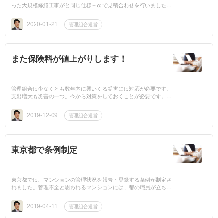
った大規模修繕工事がと同じ仕様＋α で見積合わせを行いました。
前回の落札予定価格は4.8億円だったのに、今回は3.5億円おいお
い、どれだけ載...
2020-01-21
管理組合運営
また保険料が値上がりします！
管理組合は少なくとも数年内に襲いくる災害には対応が必要です。
支出増大も災害の一つ。今から対策をしておくことが必要です。htt
ps://headlines.yahoo.co.jp/article?a=20191208-00000002-nikkeisty-
bus_all
2019-12-09
管理組合運営
東京都で条例制定
東京都では、マンションの管理状況を報告・登録する条例が制定さ
れました。管理不全と思われるマンションには、都の職員が立ち入
り指導する権限があるとのことで、一定の効果は見込めるものの、
効果は限定的です...
2019-04-11
管理組合運営