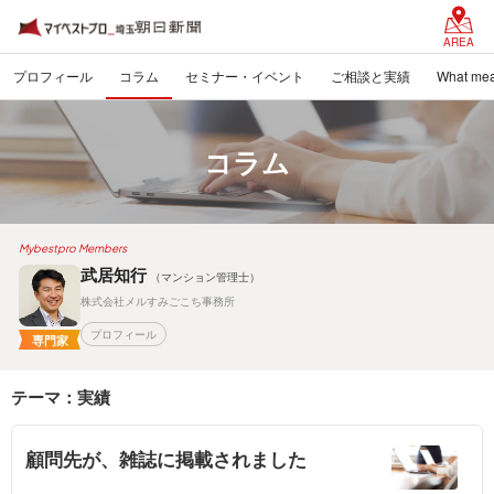
AREA
プロフィール
コラム
セミナー・イベント
ご相談と実績
What mea
コラム
Mybestpro Members
武居知行
（マンション管理士）
株式会社メルすみごこち事務所
プロフィール
専門家
テーマ：実績
顧問先が、雑誌に掲載されました