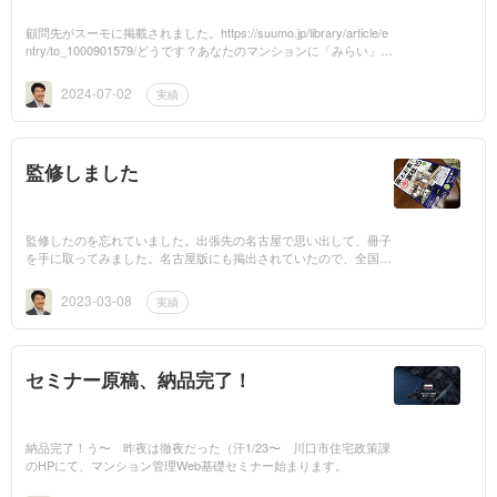
顧問先がスーモに掲載されました。https://suumo.jp/library/article/e
ntry/to_1000901579/どうです？あなたのマンションに「みらい」を
見る目がありますか？
2024-07-02
実績
監修しました
監修したのを忘れていました。出張先の名古屋で思い出して、冊子
を手に取ってみました。名古屋版にも掲出されていたので、全国に
載っていたのかもしれません。ご自身のマンションの長期修繕計画
の見方がわ...
2023-03-08
実績
セミナー原稿、納品完了！
納品完了！う〜 昨夜は徹夜だった（汗1/23〜 川口市住宅政策課
のHPにて、マンション管理Web基礎セミナー始まります。