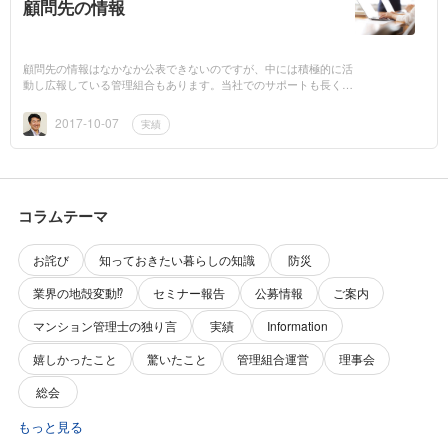
顧問先の情報
顧問先の情報はなかなか公表できないのですが、中には積極的に活
動し広報している管理組合もあります。当社でのサポートも長くな
ってきています。これからは１０年点検と初めての大規模修繕工事
です。前...
2017-10-07
実績
コラムテーマ
お詫び
知っておきたい暮らしの知識
防災
業界の地殻変動⁉️
セミナー報告
公募情報
ご案内
マンション管理士の独り言
実績
Information
嬉しかったこと
驚いたこと
管理組合運営
理事会
総会
もっと見る