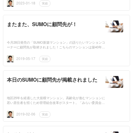
2023-01-18
実績
またまた、SUMOに顧問先が！
今月28日発売の「SUMO新築マンション」の語りたいマンションコ
ーナーに顧問先が取材されました！こちらのマンションは築40年
で、管理組合法人となっています。法人化すると何が良いのか？不
動産の所有ができ...
2019-05-17
実績
本日のSUMOに顧問先が掲載されました
地区25年を経過した大規模マンション。高齢化が進むマンションに
若い居住者を招くため管理組合改革がスタート。「みらい委員会」
を発足しています。「語りたいマンション」に特集されました。
2019-02-06
実績