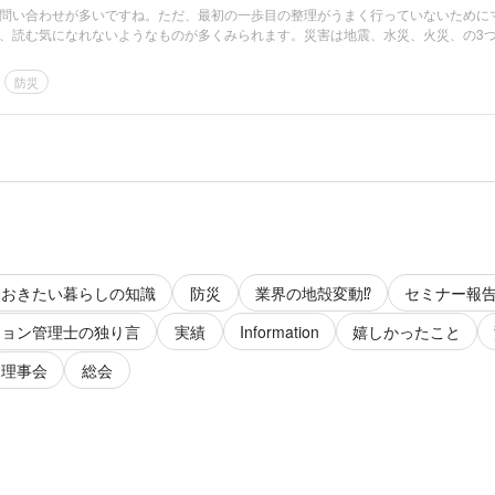
問い合わせが多いですね。ただ、最初の一歩目の整理がうまく行っていないために
、読む気になれないようなものが多くみられます。災害は地震、水災、火災、の3
防災
ておきたい暮らしの知識
防災
業界の地殻変動⁉️
セミナー報
ション管理士の独り言
実績
Information
嬉しかったこと
理事会
総会