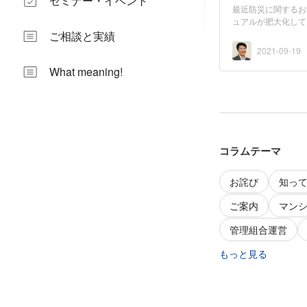
セミナー・イベント
最近防災に関するお
ュアルが肥大化して
す...
ご相談と実績
2021-09-19
What meaning!
コラムテーマ
お詫び
知っ
ご案内
マン
管理組合運営
もっと見る