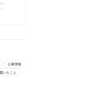
マニ
つで
告
公募情報
驚いたこと