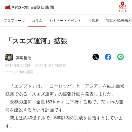
AREA
プロフィール
コラム
セミナー・イベント
手数料
電話相談/来所相
「スエズ運河」拡張
高塚哲治
2014年8月13日
2020年12月28日
テーマ：
旬の話題
「エジプト」は、「ヨーロッパ」と「アジア」を結ぶ最短
航路である「スエズ運河」の拡張計画を発表しました。
既存の運河（全長163ｋｍ）に平行する形で、72ｋｍの運
河を建設するという計画です。
費用は約40億ドルで、5年以内の完成を目指すとしていま
す。