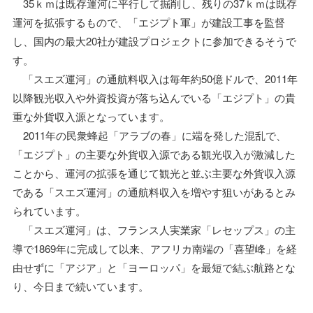
35ｋｍは既存運河に平行して掘削し、残りの37ｋｍは既存
運河を拡張するもので、「エジプト軍」が建設工事を監督
し、国内の最大20社が建設プロジェクトに参加できるそうで
す。
「スエズ運河」の通航料収入は毎年約50億ドルで、2011年
以降観光収入や外資投資が落ち込んでいる「エジプト」の貴
重な外貨収入源となっています。
2011年の民衆蜂起「アラブの春」に端を発した混乱で、
「エジプト」の主要な外貨収入源である観光収入が激減した
ことから、運河の拡張を通じて観光と並ぶ主要な外貨収入源
である「スエズ運河」の通航料収入を増やす狙いがあるとみ
られています。
「スエズ運河」は、フランス人実業家「レセップス」の主
導で1869年に完成して以来、アフリカ南端の「喜望峰」を経
由せずに「アジア」と「ヨーロッパ」を最短で結ぶ航路とな
り、今日まで続いています。