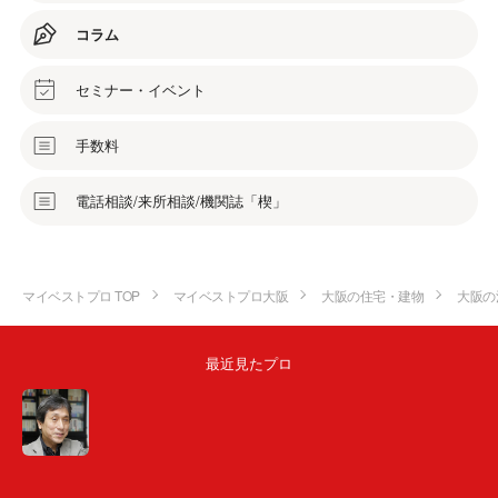
コラム
セミナー・イベント
手数料
電話相談/来所相談/機関誌「楔」
マイベストプロ TOP
マイベストプロ大阪
大阪の住宅・建物
大阪の
最近見たプロ