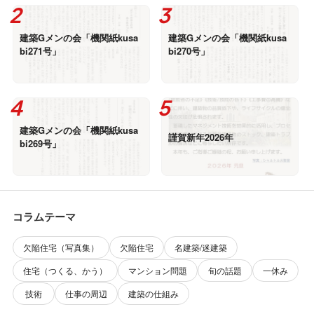
建築Gメンの会「機関紙kusa
建築Gメンの会「機関紙kusa
bi271号」
bi270号」
建築Gメンの会「機関紙kusa
謹賀新年2026年
bi269号」
コラムテーマ
欠陥住宅（写真集）
欠陥住宅
名建築/迷建築
住宅（つくる、かう）
マンション問題
旬の話題
一休み
技術
仕事の周辺
建築の仕組み