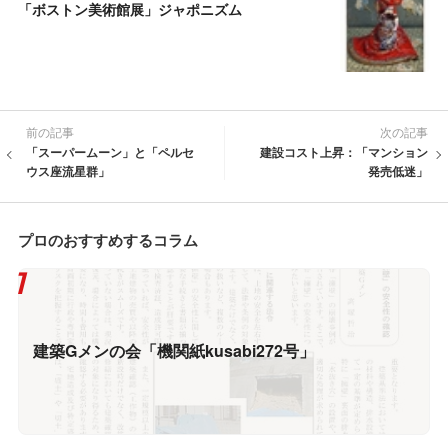
「ボストン美術館展」ジャポニズム
前の記事
次の記事
「スーパームーン」と「ペルセ
建設コスト上昇：「マンション
ウス座流星群」
発売低迷」
プロのおすすめするコラム
建築Gメンの会「機関紙kusabi272号」