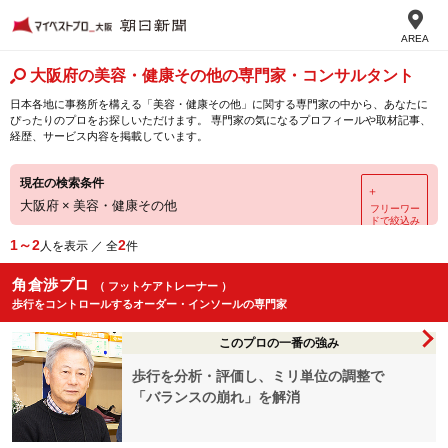
AREA
大阪府の美容・健康その他の専門家・コンサルタント
日本各地に事務所を構える「美容・健康その他」に関する専門家の中から、あなたに
ぴったりのプロをお探しいただけます。 専門家の気になるプロフィールや取材記事、
経歴、サービス内容を掲載しています。
現在の検索条件
＋
大阪府
×
美容・健康その他
フリーワー
ドで絞込み
1～2
2
人を表示 ／ 全
件
角倉渉プロ
（ フットケアトレーナー ）
歩行をコントロールするオーダー・インソールの専門家
このプロの一番の強み
歩行を分析・評価し、ミリ単位の調整で
「バランスの崩れ」を解消