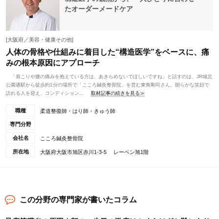
たオーダーメードケア
[大阪府／美容・健康その他]
人体の骨格や仕組みに着目した“構造医学”をベースに、痛
みの根本原因にアプローチ
「肩こりや腰の痛みを抱えている方は、あきらめないでほしいですね」と話すのは、JR城北
公園通駅から徒歩約1分の場所で「こころ鍼灸整骨院」を営む東角剛司さん。朗らかな笑顔で
訪れる人を迎え、コンディション...
取材記事の続きを見る≫
職種
柔道整復師・はり師・きゅう師
専門分野
会社名
こころ鍼灸整骨院
所在地
大阪府大阪市旭区赤川1-3-5 レーベン旭1階
この分野の専門家が書いたコラム