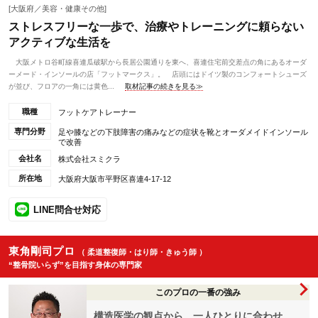
[大阪府／美容・健康その他]
ストレスフリーな一歩で、治療やトレーニングに頼らない
アクティブな生活を
大阪メトロ谷町線喜連瓜破駅から長居公園通りを東へ、喜連住宅前交差点の角にあるオーダ
ーメード・インソールの店「フットマークス」。 店頭にはドイツ製のコンフォートシューズ
が並び、フロアの一角には黄色...
取材記事の続きを見る≫
職種
フットケアトレーナー
専門分野
足や膝などの下肢障害の痛みなどの症状を靴とオーダメイドインソール
で改善
会社名
株式会社スミクラ
所在地
大阪府大阪市平野区喜連4-17-12
LINE問合せ対応
東角剛司プロ
（ 柔道整復師・はり師・きゅう師 ）
“整骨院いらず”を目指す身体の専門家
このプロの一番の強み
構造医学の観点から、一人ひとりに合わせ