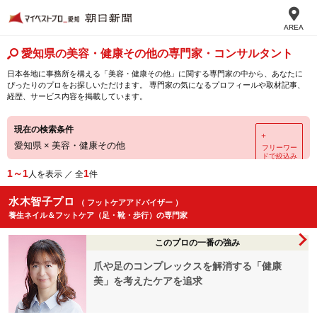
AREA
愛知県の美容・健康その他の専門家・コンサルタント
日本各地に事務所を構える「美容・健康その他」に関する専門家の中から、あなたに
ぴったりのプロをお探しいただけます。 専門家の気になるプロフィールや取材記事、
経歴、サービス内容を掲載しています。
現在の検索条件
＋
愛知県
×
美容・健康その他
フリーワー
ドで絞込み
1～1
1
人を表示 ／ 全
件
水木智子プロ
（ フットケアアドバイザー ）
養生ネイル＆フットケア（足・靴・歩行）の専門家
このプロの一番の強み
爪や足のコンプレックスを解消する「健康
美」を考えたケアを追求