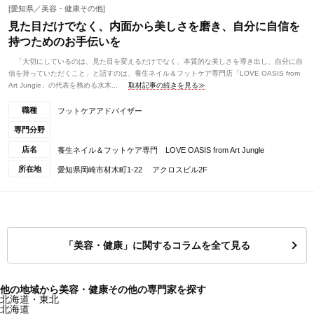
[愛知県／美容・健康その他]
見た目だけでなく、内面から美しさを磨き、自分に自信を
持つためのお手伝いを
「大切にしているのは、見た目を変えるだけでなく、本質的な美しさを導き出し、自分に自
信を持っていただくこと」と話すのは、養生ネイル＆フットケア専門店「LOVE OASIS from
Art Jungle」の代表を務める水木...
取材記事の続きを見る≫
職種
フットケアアドバイザー
専門分野
店名
養生ネイル＆フットケア専門 LOVE OASIS from Art Jungle
所在地
愛知県岡崎市材木町1-22 アクロスビル2F
「美容・健康」に関するコラムを全て見る
他の地域から美容・健康その他の専門家を探す
北海道・東北
北海道